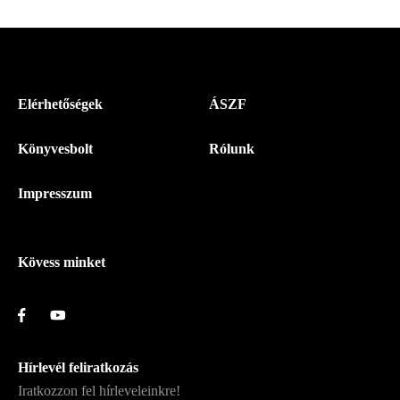
Világirodalom
Irodalomtudomány
Szociográfia
Történelem
Menü
Elérhetőségek
ÁSZF
-
Könyvesbolt
Rólunk
Magyar
Napló
Impresszum
-
Lábléc
Kövess minket
Hírlevél feliratkozás
Iratkozzon fel hírleveleinkre!