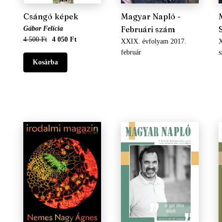
Csángó képek
Magyar Napló -
Februári szám
Gábor Felícia
4 500 Ft
4 050 Ft
XXIX. évfolyam 2017.
X
február
s