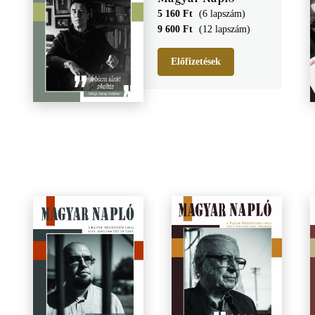
5 160 Ft
(6 lapszám)
9 600 Ft
(12 lapszám)
Előfizetések