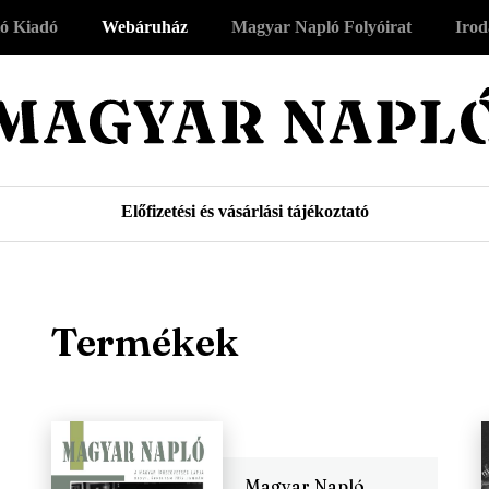
ó Kiadó
Webáruház
Magyar Napló Folyóirat
Irod
Előfizetési és vásárlási tájékoztató
Termékek
Magyar Napló