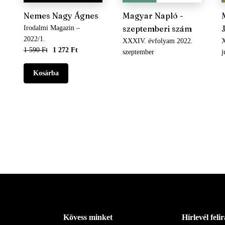
Nemes Nagy Ágnes
Magyar Napló -
szeptemberi szám
Irodalmi Magazin –
2022/1.
XXXIV. évfolyam 2022.
X
1 590 Ft
1 272 Ft
szeptember
j
Kövess minket
Hírlevél feli