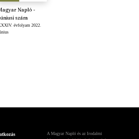
Magyar Napló -
Júniusi szám
XXIV. évfolyam 2022.
únius
A Magyar Napló és az Irodalmi
ratkozás