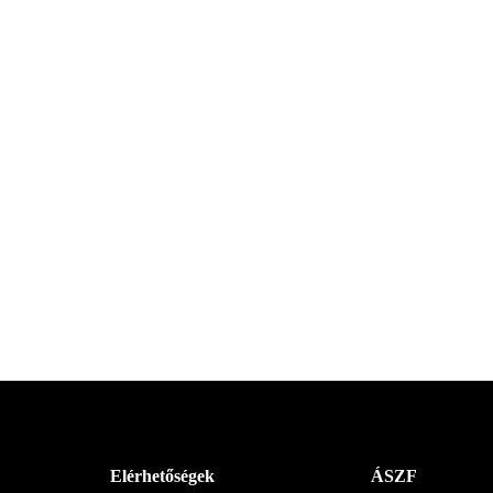
Menü
Elérhetőségek
ÁSZF