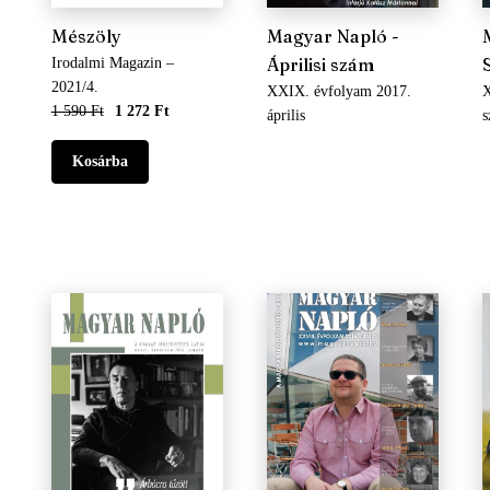
Mészöly
Magyar Napló -
Áprilisi szám
Irodalmi Magazin –
2021/4.
XXIX. évfolyam 2017.
X
1 590 Ft
1 272 Ft
április
s