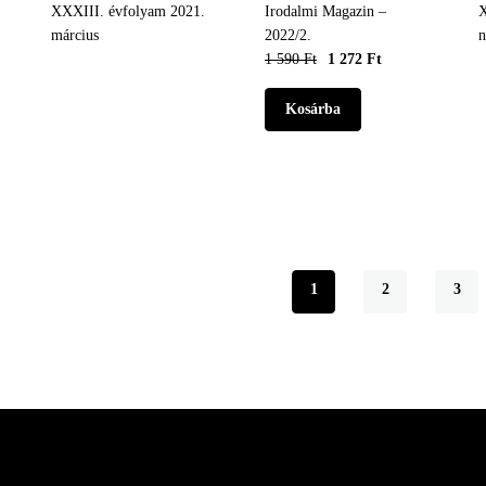
XXXIII. évfolyam 2021.
Irodalmi Magazin –
X
március
2022/2.
1 590 Ft
1 272 Ft
Jelenlegi
1
Oldal
2
Olda
3
Oldalszámozás
oldal