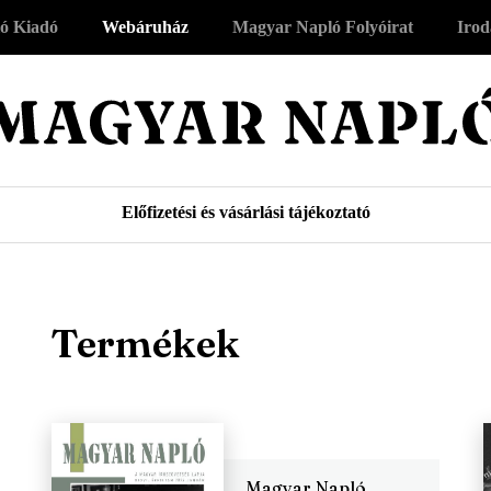
ó Kiadó
Webáruház
Magyar Napló Folyóirat
Irod
Előfizetési és vásárlási tájékoztató
Termékek
Magyar Napló