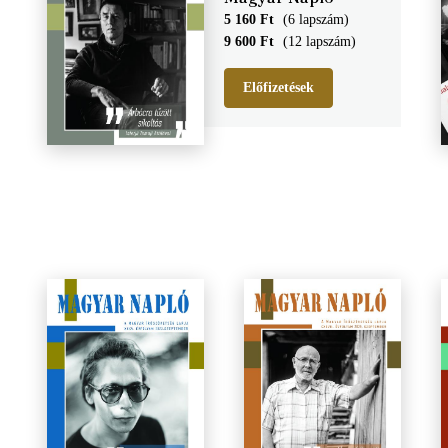
5 160 Ft
(6 lapszám)
9 600 Ft
(12 lapszám)
Előfizetések