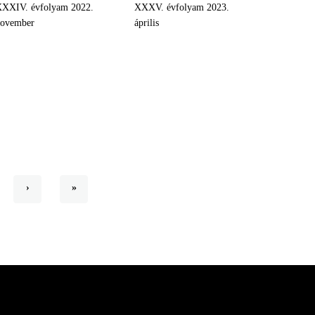
XXIV. évfolyam 2022.
XXXV. évfolyam 2023.
november
április
l
Következő
›
Utolsó
»
oldal
oldal