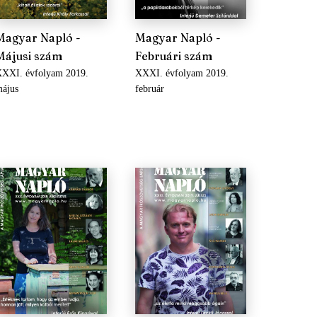
Magyar Napló -
Magyar Napló -
Májusi szám
Februári szám
XXI. évfolyam 2019.
XXXI. évfolyam 2019.
ájus
február