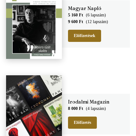
Magyar Napló
Világirodalom
Irodalomtudomány
5 160 Ft
(6 lapszám)
Szociográfia
9 600 Ft
(12 lapszám)
Történelem
Előfizetések
Irodalmi Magazin
8 000 Ft
(4 lapszám)
Előfizetés