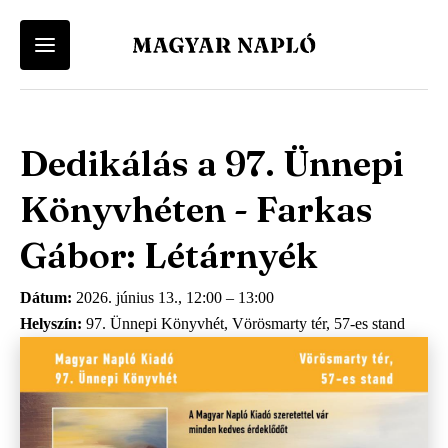
Felhasználói
Keresés
Fiók
Kosár
Vissza a menü-be
Vissza a menü-be
menü
Dedikálás a 97. Ünnepi
Felhasználói fiókod eléréséhez először lépj be vagy regisztrálj.
A kosár üres
Ugrás
a
Menü
Magyar Napló Kiadó
Könyvhéten - Farkas
tartalomra
Belépés
Regisztráció
-
Webáruház
Gábor: Létárnyék
Magyar
Magyar Napló Folyóirat
Dátum
2026. június 13., 12:00
–
13:00
Napló
Helyszín
97. Ünnepi Könyvhét, Vörösmarty tér, 57-es stand
Irodalmi Magazin
-
Főmenü