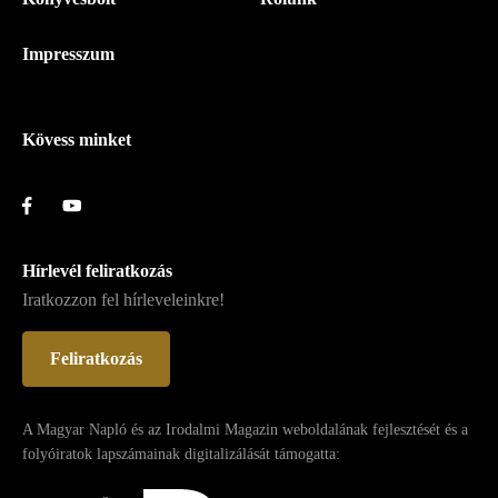
Magyar
Napló
Impresszum
-
Lábléc
Kövess minket
Hírlevél feliratkozás
Iratkozzon fel hírleveleinkre!
Feliratkozás
A Magyar Napló és az Irodalmi Magazin weboldalának fejlesztését és a
folyóiratok lapszámainak digitalizálását támogatta: