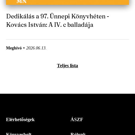
Dedikálás a 97. Ünnepi Könyvhéten -
Kovács István: A IV. c balladája
Meghívó
2026.06.13.
Teljes lista
Menü
Elérhetőségek
ÁSZF
-
Könyvesbolt
Rólunk