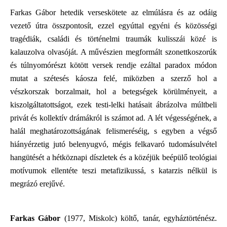
Farkas Gábor hetedik verseskötete az elmúlásra és az odáig
vezető útra összpontosít, ezzel egyúttal egyéni és közösségi
tragédiák, családi és történelmi traumák kulisszái közé is
kalauzolva olvasóját. A művészien megformált szonettkoszorúk
és túlnyomórészt kötött versek rendje ezáltal paradox módon
mutat a szétesés káosza felé, miközben a szerző hol a
vészkorszak borzalmait, hol a betegségek körülményeit, a
kiszolgáltatottságot, ezek testi-lelki hatásait ábrázolva múltbeli
privát és kollektív drámákról is számot ad. A lét végességének, a
halál meghatározottságának felismeréséig, s egyben a végső
hiányérzetig jutó belenyugvó, mégis felkavaró tudomásulvétel
hangütését a hétköznapi díszletek és a közéjük beépülő teológiai
motívumok ellentéte teszi metafizikussá, s katarzis nélkül is
megrázó erejűvé.
Farkas Gábor
(1977, Miskolc) költő, tanár, egyháztörténész.