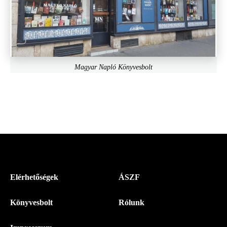
Magyar Napló Könyvesbolt
Menü
Elérhetőségek
ÁSZF
-
Könyvesbolt
Rólunk
Magyar
Napló