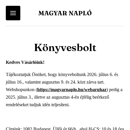
Felhasználói
Keresés
Fiók
Kosár
Vissza a menü-be
Vissza a menü-be
menü
Könyvesbolt
Felhasználói fiókod eléréséhez először lépj be vagy regisztrálj.
A kosár üres
Ugrás
a
Menü
Magyar Napló Kiadó
tartalomra
Kedves Vásárlóink!
Belépés
Regisztráció
-
Webáruház
Tájékoztatjuk Önöket, hogy könyveboltunk 2026. július 6. és
Magyar
július 16., valamint augusztus 9. és 24. közt zárva tart.
Magyar Napló Folyóirat
Webshopunkon (
https://magyarnaplo.hu/webaruhaz
) pedig a
Napló
2025. július 3., illetve az augusztus 4-én éjfélig beérkező
Irodalmi Magazin
rendeléseket tudjuk idén teljesíteni.
-
Főmenü
Címünk: 1082 Budapest, Üllői út 66/b., ahol H-CS: 10 és 18 óra