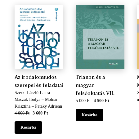
Az irodalomtudós
Trianon és a
szerepei és feladatai
magyar
felsőoktatás VII.
Szerk. László Laura –
X
Maczák Ibolya – Molnár
m
5 000 Ft
4 500 Ft
Krisztina – Pataky Adrienn
4 000 Ft
3 600 Ft