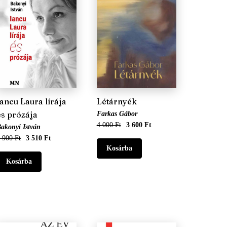
Iancu Laura lírája
Létárnyék
és prózája
Farkas Gábor
4 000 Ft
3 600 Ft
akonyi István
 900 Ft
3 510 Ft