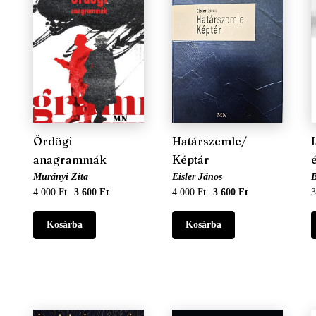
Ördögi
Határszemle/
anagrammák
Képtár
Murányi Zita
Eisler János
B
4 000 Ft
3 600 Ft
4 000 Ft
3 600 Ft
3