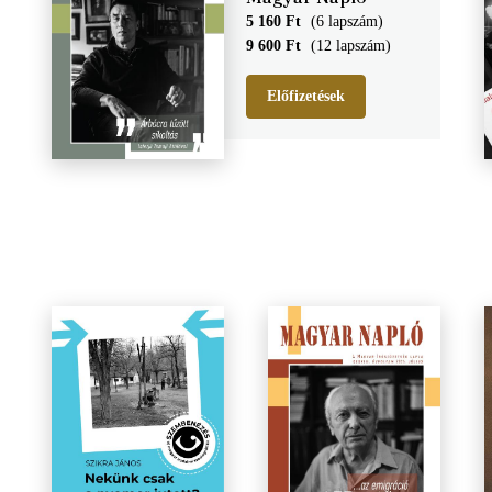
5 160 Ft
(6 lapszám)
9 600 Ft
(12 lapszám)
Előfizetések