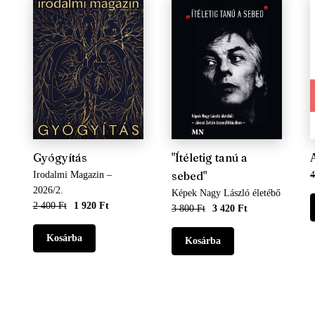
Gyógyítás
"Ítéletig tanú a
sebed"
Irodalmi Magazin –
4
2026/2.
Képek Nagy László életébő
2 400 Ft
1 920 Ft
3 800 Ft
3 420 Ft