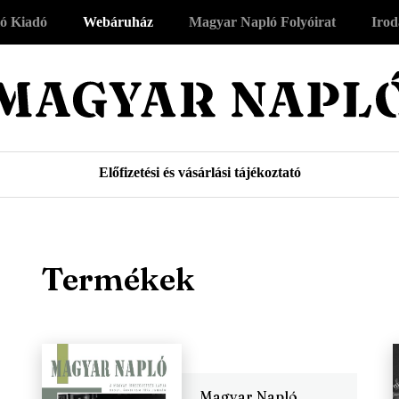
ó Kiadó
Webáruház
Magyar Napló Folyóirat
Irod
Előfizetési és vásárlási tájékoztató
Termékek
Magyar Napló