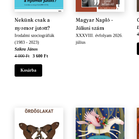
Nekünk csak a
Magyar Napló -
nyomor jutott?
Júliusi szám
L
4
Irodalmi szociográfiák
XXXVIII. évfolyam 2026.
(1983 - 2023)
július
Szikra János
4 000 Ft
3 600 Ft