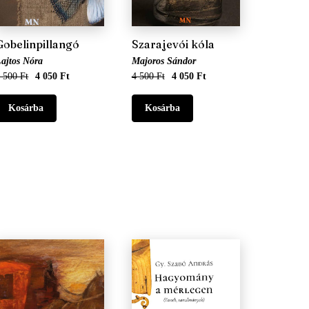
Gobelinpillangó
Szarajevói kóla
ajtos Nóra
Majoros Sándor
 500 Ft
4 050 Ft
4 500 Ft
4 050 Ft