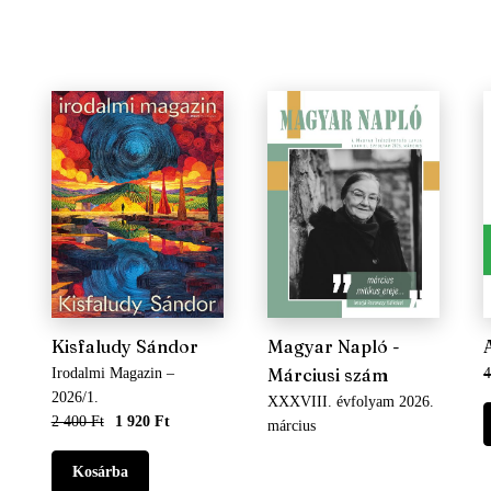
Kisfaludy Sándor
Magyar Napló -
Márciusi szám
Irodalmi Magazin –
4
2026/1.
XXXVIII. évfolyam 2026.
2 400 Ft
1 920 Ft
március