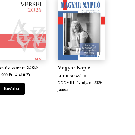
Az év versei 2026
Magyar Napló -
Júniusi szám
 900 Ft
4 410 Ft
XXXVIII. évfolyam 2026.
június