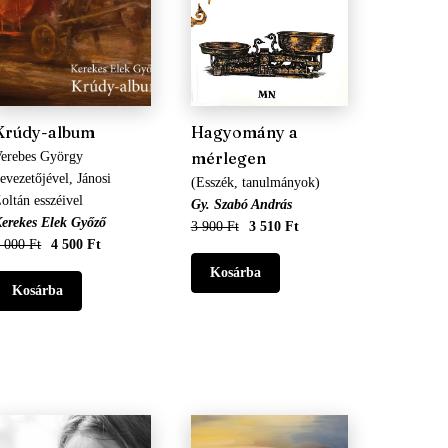
Krúdy-album
Hagyomány a
mérlegen
erebes György
evezetőjével, Jánosi
(Esszék, tanulmányok)
oltán esszéivel
Gy. Szabó András
erekes Elek Győző
3 900 Ft
3 510 Ft
 000 Ft
4 500 Ft