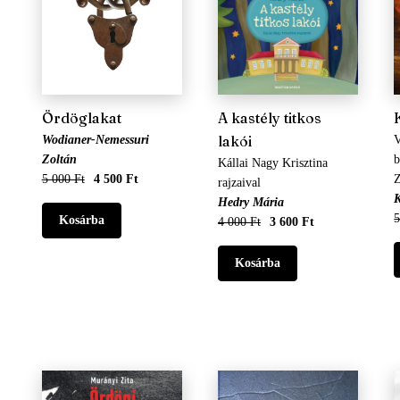
Ördöglakat
A kastély titkos
lakói
Wodianer-Nemessuri
V
Zoltán
b
Kállai Nagy Krisztina
5 000 Ft
4 500 Ft
Z
rajzaival
K
Hedry Mária
5
4 000 Ft
3 600 Ft