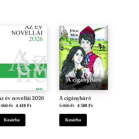
Az év novellái 2026
A cigánybáró
 900 Ft
4 410 Ft
5 000 Ft
4 500 Ft