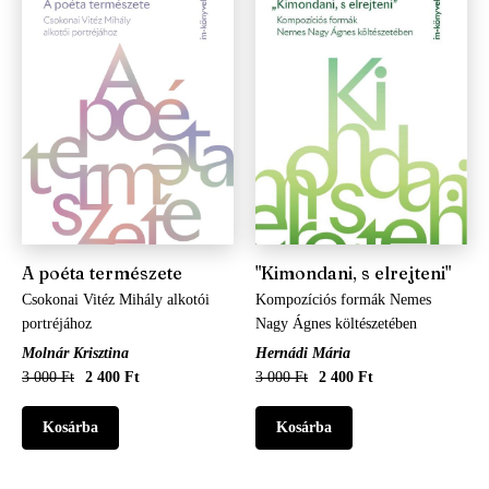
A poéta természete
"Kimondani, s elrejteni"
Csokonai Vitéz Mihály alkotói
Kompozíciós formák Nemes
portréjához
Nagy Ágnes költészetében
Molnár Krisztina
Hernádi Mária
3 000 Ft
2 400 Ft
3 000 Ft
2 400 Ft