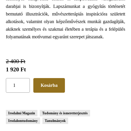
darabjai is bizonyítják. Lapszámunkat a gyógyítás történetét
bemutató illusztrációk, művészetterápiás inspirációra született
alkotások, valamint olyan képzőművészek munkái gazdagítják,
akiknek személyes és szakmai életében a terápia és a felépülés
folyamatának motívumai egyaránt szerepet játszanak.
2 400 Ft
1 920 Ft
Irodalmi Magazin
Tudomány és ismeretterjesztés
Irodalomtudomány
Tanulmányok