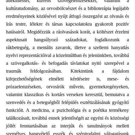
áttekintéssel, kurrens szövegelemzésekkel, valamint a
kultúratudomány, az orvosbölcsészet és a biblioterápia legújabb
eredményeinek közlésével nyújt átfogó összegzést az olvasás és
írás testre, lélekre és társas kapcsolatokra gyakorolt pozitív
hatásairól. Megidézzük a ráolvasások korát, a költészet érzelmi
aspektusait hangsúlyozó századokat, foglalkozunk a
rákbetegség, a mentális zavarok, illetve a szellemi hanyatlás
nyelvi reprezentációival a közelmúltban és jelenünkben, továbbá
a szövegalkotás- és befogadás távlatokat nyitó szerepével a
traumák feldolgozásában. Kitekintünk a fájdalom
kifejezhetőségének elméleti kérdéseire is, mese- és
prózaelemzéseken, orvosírók művein, gyermekregényeken,
valamint klasszikus és kortárs verseken keresztül, bemutatva a
szenvedés és a betegségből felépülés esztétizálásának gyógyító
funkcióit. A medicina, a pszichológia és a poétika termékeny
találkozásait, továbbá ennek jelentőségét az egyéni és közösségi
jóllét fenntartásában az interjúk és tanulmányok mellett
személyes hangvételű esszék és szépirodalmi válogatásunk