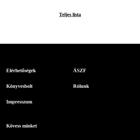
Teljes lista
Menü
Elérhetőségek
ÁSZF
-
Könyvesbolt
Rólunk
Magyar
Napló
Impresszum
-
Lábléc
Kövess minket