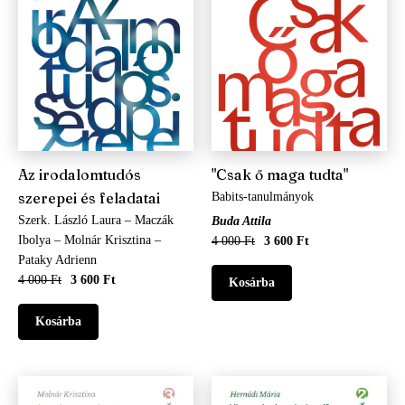
Az irodalomtudós
"Csak ő maga tudta"
szerepei és feladatai
Babits-tanulmányok
Szerk. László Laura – Maczák
Buda Attila
Ibolya – Molnár Krisztina –
4 000 Ft
3 600 Ft
Pataky Adrienn
4 000 Ft
3 600 Ft