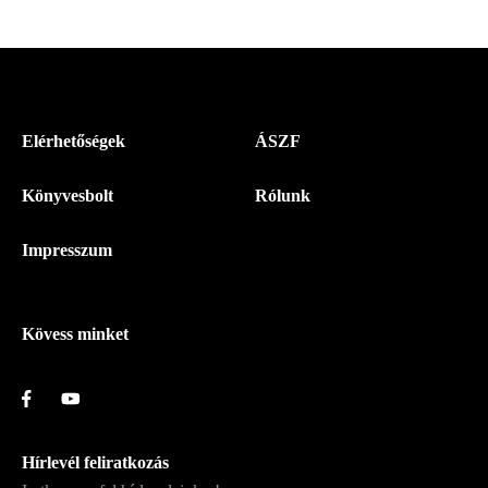
Menü
Elérhetőségek
ÁSZF
-
Könyvesbolt
Rólunk
Magyar
Napló
Impresszum
-
Lábléc
Kövess minket
Hírlevél feliratkozás