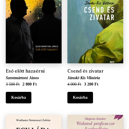
Eső előtt hazaérni
Csend és zivatar
Szentmártoni János
Jánoki-Kis Viktória
3 500 Ft
2 800 Ft
4 000 Ft
3 200 Ft