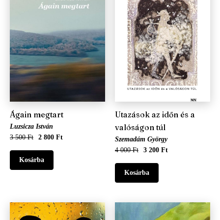
Világirodalom
Irodalomtudomány
Szociográfia
Történelem
Ágain megtart
Utazások az időn és a
valóságon túl
Luzsicza István
3 500 Ft
2 800 Ft
Szemadám György
4 000 Ft
3 200 Ft