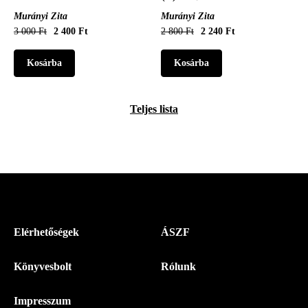
Murányi Zita
Murányi Zita
3 000 Ft
2 400 Ft
2 800 Ft
2 240 Ft
Teljes lista
Menü
Elérhetőségek
ÁSZF
-
Könyvesbolt
Rólunk
Magyar
Napló
Impresszum
-