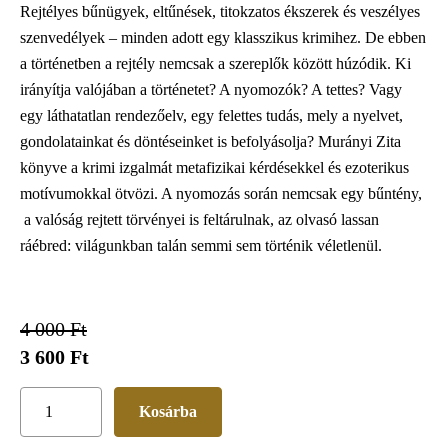
Rejtélyes bűnügyek, eltűnések, titokzatos ékszerek és veszélyes
szenvedélyek – minden adott egy klasszikus krimihez. De ebben
a történetben a rejtély nemcsak a szereplők között húzódik. Ki
irányítja valójában a történetet? A nyomozók? A tettes? Vagy
egy láthatatlan rendezőelv, egy felettes tudás, mely a nyelvet,
gondolatainkat és döntéseinket is befolyásolja? Murányi Zita
könyve a krimi izgalmát metafizikai kérdésekkel és ezoterikus
motívumokkal ötvözi. A nyomozás során nemcsak egy bűntény,
a valóság rejtett törvényei is feltárulnak, az olvasó lassan
ráébred: világunkban talán semmi sem történik véletlenül.
4 000 Ft
3 600 Ft