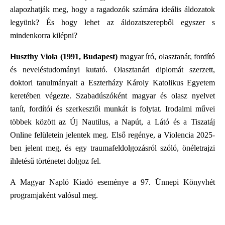
alapozhatják meg, hogy a ragadozók számára ideális áldozatok
legyünk? És hogy lehet az áldozatszerepből egyszer s
mindenkorra kilépni?
Huszthy Viola (1991, Budapest)
magyar író, olasztanár, fordító
és neveléstudományi kutató. Olasztanári diplomát szerzett,
doktori tanulmányait a Eszterházy Károly Katolikus Egyetem
keretében végezte. Szabadúszóként magyar és olasz nyelvet
tanít, fordítói és szerkesztői munkát is folytat. Irodalmi művei
többek között az Új Nautilus, a Napút, a Látó és a Tiszatáj
Online felületein jelentek meg. Első regénye, a Violencia 2025-
ben jelent meg, és egy traumafeldolgozásról szóló, önéletrajzi
ihletésű történetet dolgoz fel.
A Magyar Napló Kiadó eseménye a 97. Ünnepi Könyvhét
programjaként valósul meg.