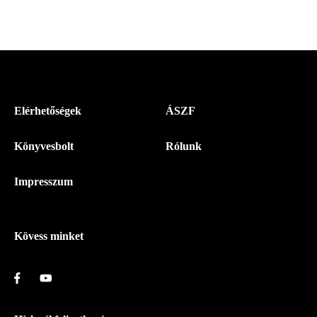
Menü
Elérhetőségek
ÁSZF
-
Könyvesbolt
Rólunk
Magyar
Napló
Impresszum
-
Lábléc
Kövess minket