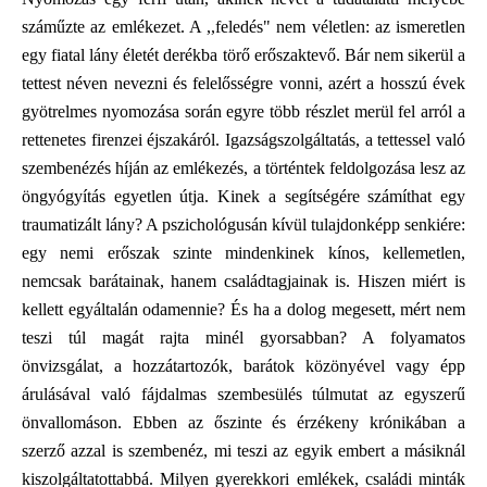
száműzte az emlékezet. A ,,feledés" nem véletlen: az ismeretlen
egy fiatal lány életét derékba törő erőszaktevő. Bár nem sikerül a
tettest néven nevezni és felelősségre vonni, azért a hosszú évek
gyötrelmes nyomozása során egyre több részlet merül fel arról a
rettenetes firenzei éjszakáról. Igazságszolgáltatás, a tettessel való
szembenézés híján az emlékezés, a történtek feldolgozása lesz az
öngyógyítás egyetlen útja. Kinek a segítségére számíthat egy
traumatizált lány? A pszichológusán kívül tulajdonképp senkiére:
egy nemi erőszak szinte mindenkinek kínos, kellemetlen,
nemcsak barátainak, hanem családtagjainak is. Hiszen miért is
kellett egyáltalán odamennie? És ha a dolog megesett, mért nem
teszi túl magát rajta minél gyorsabban? A folyamatos
önvizsgálat, a hozzátartozók, barátok közönyével vagy épp
árulásával való fájdalmas szembesülés túlmutat az egyszerű
önvallomáson. Ebben az őszinte és érzékeny krónikában a
szerző azzal is szembenéz, mi teszi az egyik embert a másiknál
kiszolgáltatottabbá. Milyen gyerekkori emlékek, családi minták