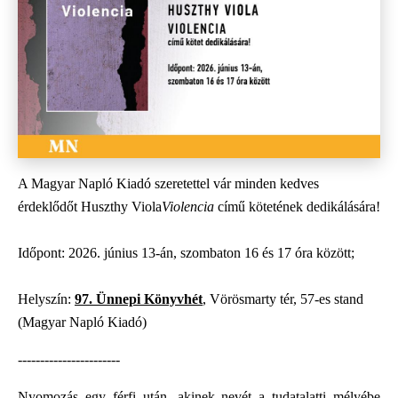
A Magyar Napló Kiadó szeretettel vár minden kedves
érdeklődőt Huszthy Viola
Violencia
című kötetének dedikálására!
Időpont: 2026. június 13-án, szombaton 16 és 17 óra között;
Helyszín:
97. Ünnepi Könyvhét
, Vörösmarty tér, 57-es stand
(Magyar Napló Kiadó)
-----------------------
Nyomozás egy férfi után, akinek nevét a tudatalatti mélyébe