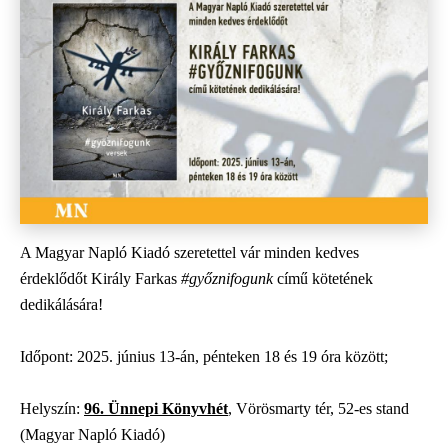
A Magyar Napló Kiadó szeretettel vár minden kedves
érdeklődőt Király Farkas
#győznifogunk
című kötetének
dedikálására!
Időpont: 2025. június 13-án, pénteken 18 és 19 óra között;
Helyszín:
96. Ünnepi Könyvhét
, Vörösmarty tér, 52-es stand
(Magyar Napló Kiadó)