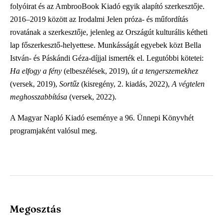
folyóirat és az AmbrooBook Kiadó egyik alapító szerkesztője.
2016–2019 között az Irodalmi Jelen próza- és műfordítás
rovatának a szerkesztője, jelenleg az Országút kulturális kétheti
lap főszerkesztő-helyettese. Munkásságát egyebek közt Bella
István- és Páskándi Géza-díjjal ismerték el. Legutóbbi kötetei:
Ha elfogy a fény
(elbeszélések, 2019),
út a tengerszemekhez
(versek, 2019),
Sortűz
(kisregény, 2. kiadás, 2022),
A végtelen
meghosszabbítása
(versek, 2022).
A Magyar Napló Kiadó eseménye a 96. Ünnepi Könyvhét
programjaként valósul meg.
Megosztás