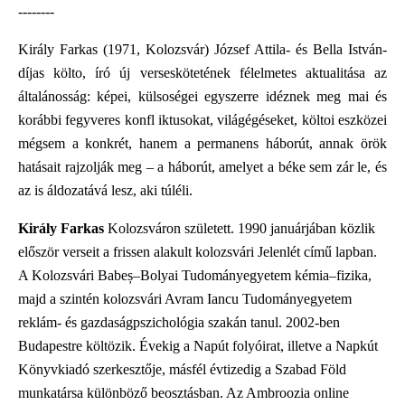
--------
Király Farkas (1971, Kolozsvár) József Attila- és Bella István-
díjas költo, író új verseskötetének félelmetes aktualitása az
általánosság: képei, külsoségei egyszerre idéznek meg mai és
korábbi fegyveres konfl iktusokat, világégéseket, költoi eszközei
mégsem a konkrét, hanem a permanens háborút, annak örök
hatásait rajzolják meg – a háborút, amelyet a béke sem zár le, és
az is áldozatává lesz, aki túléli.
Király Farkas
Kolozsváron született. 1990 januárjában közlik
először verseit a frissen alakult kolozsvári Jelenlét című lapban.
A Kolozsvári Babeș–Bolyai Tudományegyetem kémia–fizika,
majd a szintén kolozsvári Avram Iancu Tudományegyetem
reklám- és gazdaságpszichológia szakán tanul. 2002-ben
Budapestre költözik. Évekig a Napút folyóirat, illetve a Napkút
Könyvkiadó szerkesztője, másfél évtizedig a Szabad Föld
munkatársa különböző beosztásban. Az Ambroozia online