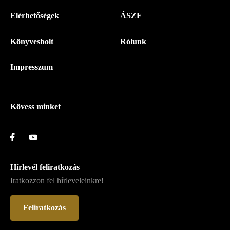
Menü
Elérhetőségek
ÁSZF
-
Könyvesbolt
Rólunk
Magyar
Napló
Impresszum
-
Lábléc
Kövess minket
Hírlevél feliratkozás
Iratkozzon fel hírleveleinkre!
Feliratkozás