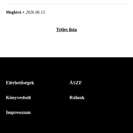
Meghívó
2026.06.13.
Teljes lista
Menü
Elérhetőségek
ÁSZF
-
Könyvesbolt
Rólunk
Magyar
Napló
Impresszum
-
Lábléc