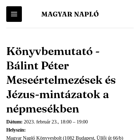
Felhasználói
Keresés
Fiók
Kosár
Vissza a menü-be
Vissza a menü-be
menü
Könyvbemutató -
Felhasználói fiókod eléréséhez először lépj be vagy regisztrálj.
A kosár üres
Ugrás
a
Menü
Magyar Napló Kiadó
Bálint Péter
tartalomra
Belépés
Regisztráció
-
Webáruház
Meseértelmezések és
Magyar
Magyar Napló Folyóirat
Jézus-mintázatok a
Napló
népmesékben
Irodalmi Magazin
-
Dátum
2023. február 23., 18:00
–
19:00
Főmenü
Helyszín
Magyar Napló Könyvesbolt (1082 Budapest, Üllői út 66/b)