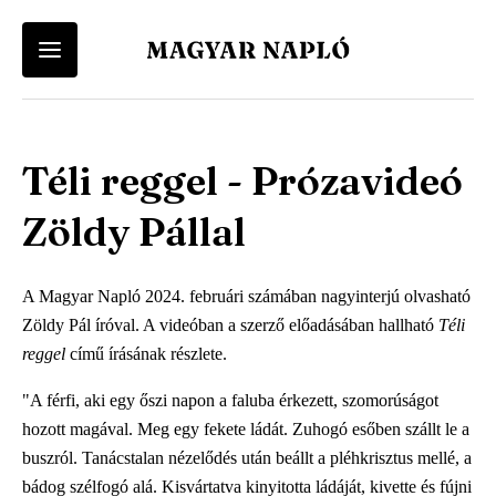
Felhasználói
Keresés
Fiók
Kosár
Vissza a menü-be
Vissza a menü-be
menü
Téli reggel - Prózavideó
Felhasználói fiókod eléréséhez először lépj be vagy regisztrálj.
A kosár üres
Ugrás
a
Menü
Magyar Napló Kiadó
Zöldy Pállal
tartalomra
Belépés
Regisztráció
-
Webáruház
A Magyar Napló 2024. februári számában nagyinterjú olvasható
Magyar
Magyar Napló Folyóirat
Zöldy Pál íróval. A videóban a szerző előadásában hallható
Téli
reggel
című írásának részlete.
Napló
Irodalmi Magazin
"A férfi, aki egy őszi napon a faluba érkezett, szomorúságot
-
hozott magával. Meg egy fekete ládát. Zuhogó esőben szállt le a
Főmenü
buszról. Tanácstalan nézelődés után beállt a pléhkrisztus mellé, a
bádog szélfogó alá. Kisvártatva kinyitotta ládáját, kivette és fújni