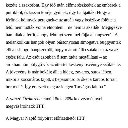
kezdte a szaxofont. Egy idő után előmerészkedtek az emberek a
putrikból, és lassan köréje gyűltek, úgy hallgatták. Hogy a
férfinak könnyek peregnek-e az arcán vagy beázik-e fölötte a
tető, nem tudták volna eldönteni – de nem is akarták. Megigézve
bámulták a férfit, ahogy lehunyt szemmel fújja a hangszerét. A
melankolikus hangok olyan bársonyosan simogatva buggyantak
elő a csillogó hangszerből, hogy már ott állt csatakosra ázva az
egész falu. Az esőt azonban ő sem tudta megállítani – az
árokban hömpölygő víz az úttestet keskeny ösvénnyé szűkítette.
A jövevény is már bokáig állt a hideg, zavaros, sáros lében,
mikor a kocsmáros kijött, s beparancsolta őket a karcos forralt
bor mellé. Így érkezett meg az idegen Tarvágás faluba."
A szerző
Örömzene
című kötete 20% kedvezménnyel
megvásárolható:
ITT
A Magyar Napló folyóirat előfizethető:
ITT