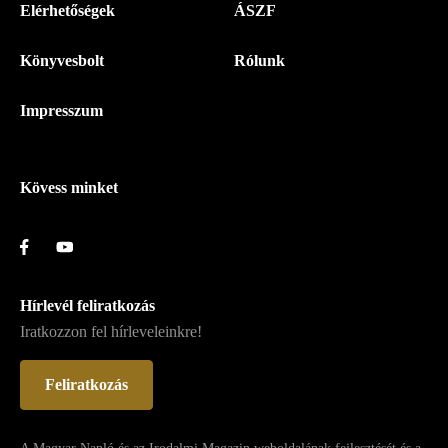
Menü
Elérhetőségek
ÁSZF
-
Könyvesbolt
Rólunk
Magyar
Napló
Impresszum
-
Lábléc
Kövess minket
Hírlevél feliratkozás
Iratkozzon fel hírleveleinkre!
Feliratkozás