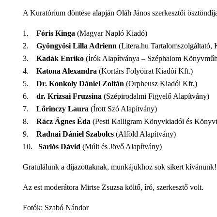
A Kuratórium döntése alapján Oláh János szerkesztői ösztöndíj
1.
Fóris Kinga
(Magyar Napló Kiadó)
2.
Gyöngyösi Lilla Adrienn
(Litera.hu Tartalomszolgáltató, 
3.
Kadák Enriko
(Írók Alapítványa – Széphalom Könyvműh
4.
Katona Alexandra
(Kortárs Folyóirat Kiadói Kft.)
5.
Dr. Konkoly Dániel Zoltán
(Orpheusz Kiadói Kft.)
6.
dr. Krizsai Fruzsina
(Szépirodalmi Figyelő Alapítvány)
7.
Lőrinczy Laura
(Írott Szó Alapítvány)
8.
Rácz Ágnes Éda
(Pesti Kalligram Könyvkiadói és Könyvte
9.
Radnai Dániel Szabolcs
(Alföld Alapítvány)
10.
Sarlós Dávid
(Múlt és Jövő Alapítvány)
Gratulálunk a díjazottaknak, munkájukhoz sok sikert kívánunk!
Az est moderátora Mirtse Zsuzsa költő, író, szerkesztő volt.
Fotók: Szabó Nándor