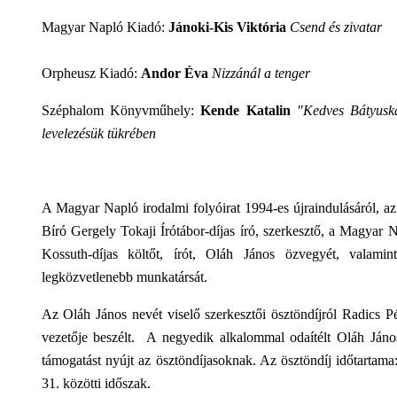
Magyar Napló Kiadó:
Jánoki-Kis Viktória
Csend és zivatar
Orpheusz Kiadó:
Andor Éva
Nizzánál a tenger
Széphalom Könyvműhely:
Kende Katalin
"Kedves Bátyusk
levelezésük tükrében
A Magyar Napló irodalmi folyóirat 1994-es újraindulásáról, az
Bíró Gergely Tokaji Írótábor-díjas író, szerkesztő, a Magyar 
Kossuth-díjas költőt, írót, Oláh János özvegyét, valami
legközvetlenebb munkatársát.
Az Oláh János nevét viselő szerkesztői ösztöndíjról Radics Pé
vezetője beszélt. A negyedik alkalommal odaítélt Oláh János
támogatást nyújt az ösztöndíjasoknak. Az ösztöndíj időtartam
31. közötti időszak.