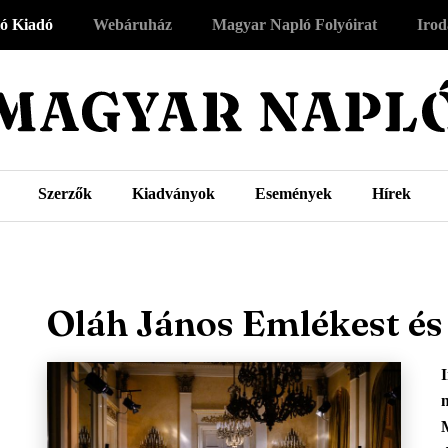
ó Kiadó
Webáruház
Magyar Napló Folyóirat
Irod
Szerzők
Kiadványok
Események
Hírek
Oláh János Emlékest és