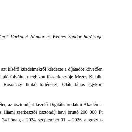
ám!" Várkonyi Nándor és Weöres Sándor barátsága
 azt kísérő küzdelmekről kérdezte a díjátadót követően
Napló folyóirat megbízott főszerkesztője Mezey Katalin
nt Rosonczy Ildikó történészt, Oláh János egykori
ter, az ösztöndíjat kezelő Digitális irodalmi Akadémia
 állami szerkesztői ösztöndíj havi bruttó 200 000 Ft
a: 24 hónap, a 2024. szeptember 01. – 2026. augusztus