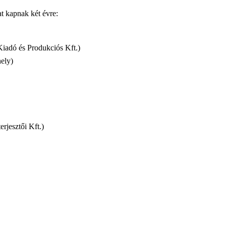
at kapnak két évre:
Kiadó és Produkciós Kft.)
ely)
rjesztői Kft.)