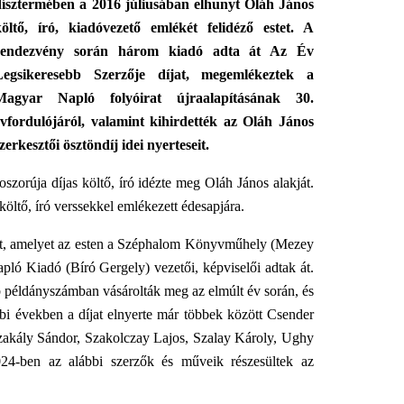
dísztermében a 2016 júliusában elhunyt Oláh János
költő, író, kiadóvezető emlékét felidéző estet. A
rendezvény során három kiadó adta át Az Év
Legsikeresebb Szerzője díjat, megemlékeztek a
Magyar Napló folyóirat újraalapításának 30.
évfordulójáról, valamint kihirdették az Oláh János
zerkesztői ösztöndíj idei nyerteseit.
orúja díjas költő, író idézte meg Oláh János alakját.
költő, író verssekkel emlékezett édesapjára.
jat, amelyet az esten a Széphalom Könyvműhely (Mezey
ló Kiadó (Bíró Gergely) vezetői, képviselői adtak át.
b példányszámban vásárolták meg az elmúlt év során, és
bi években a díjat elnyerte már többek között Csender
akály Sándor, Szakolczay Lajos, Szalay Károly, Ughy
24-ben az alábbi szerzők és műveik részesültek az