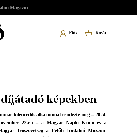
almi Magazin
Felhasználói
Fiók
Kosár
Felhasználói fiókod eléréséhez először
A kosár üres
menü
lépj be vagy regisztrálj.
Belépés
Regisztráció
 díjátadó képekben
Immár kilencedik alkalommal rendezte meg – 2024.
november 22-én – a Magyar Napló Kiadó és a
Magyar Írószövetség a Petőfi Irodalmi Múzeum