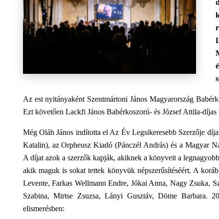
s
Az est nyitányaként Szentmártoni János Magyarország Babérkosz
Ezt követően Lackfi János Babérkoszorú- és József Attila-díjas 
Még Oláh János indította el Az Év Legsikeresebb Szerzője dí
Katalin), az Orpheusz Kiadó (Pánczél András) és a Magyar Nap
A díjat azok a szerzők kapják, akiknek a könyveit a legnagyob
akik maguk is sokat tettek könyvük népszerűsítéséért. A koráb
Levente, Farkas Wellmann Endre, Jókai Anna, Nagy Zsuka, Sz
Szabina, Mirtse Zsuzsa, Lányi Gusztáv, Döme Barbara. 20
elismerésben: