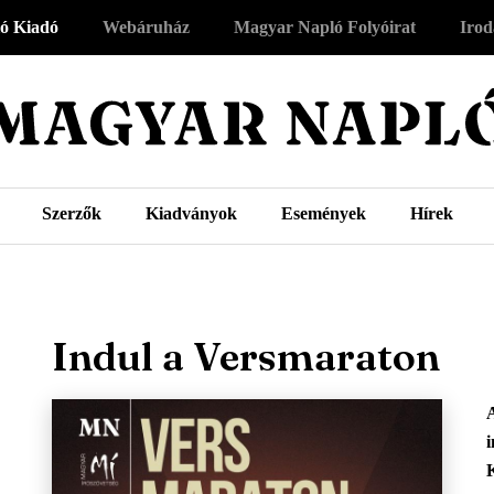
ó Kiadó
Webáruház
Magyar Napló Folyóirat
Irod
Szerzők
Kiadványok
Események
Hírek
Indul a Versmaraton