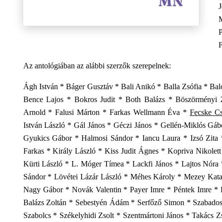
J
F
Az antológiában az alábbi szerzők szerepelnek:
Ágh István * Báger Gusztáv * Bali Anikó * Balla Zsófia * Ba
Bence Lajos * Bokros Judit * Both Balázs * Böszörményi
Arnold * Falusi Márton * Farkas Wellmann Éva *
Fecske C
István László * Gál János * Géczi János * Gellén-Miklós Gá
Gyukics Gábor * Halmosi Sándor * Iancu Laura * Izsó Zita *
Farkas * Király László * Kiss Judit Ágnes * Kopriva Nikole
Kürti László * L. Móger Tímea * Lackfi János * Lajtos Nór
Sándor * Lövétei Lázár László * Méhes Károly * Mezey Kata
Nagy Gábor * Novák Valentin * Payer Imre * Péntek Imre * 
Balázs Zoltán * Sebestyén Ádám * Serfőző Simon * Szabados 
Szabolcs * Székelyhidi Zsolt * Szentmártoni János * Takács Z