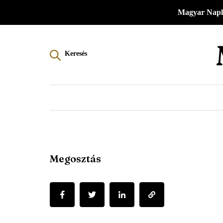
Menü
Ugrás
Magyar Napl
a
-
tartalomra
Magyar
Keresés
Napló
-
Főmenü
Megosztás