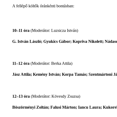
A fellépő költők óránkénti bontásban:
10–11 óra
(Moderátor: Luzsicza István)
G. István László; Gyukics Gábor; Kopriva Nikolett; Náda
11–12 óra
(Moderátor: Berka Attila)
Jász Attila; Kemény István; Korpa Tamás; Szentmártoni Já
12–13 óra
(Moderátor: Kövesdy Zsuzsa)
Böszörményi Zoltán; Falusi Márton; Iancu Laura; Kukorel