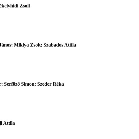
kelyhidi Zsolt
ános; Miklya Zsolt; Szabados Attila
r; Serfőző Simon; Szeder Réka
 Attila