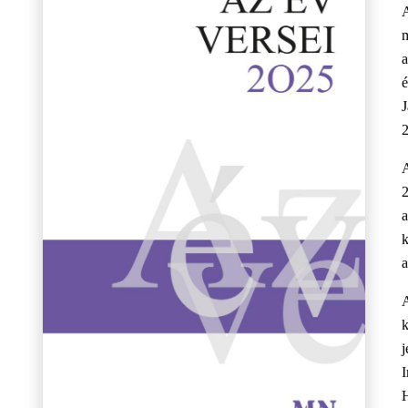
é
J
k
a