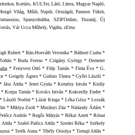
elenkor, Kortárs, KULTer, Látó, Litera, Magyar Napló,
Mozgó Világ, Műút, Napút, Országút, Pannon Tükör,
Parnasszus, Spanyolnátha, SZIFOnline, Tiszatáj, Új
orrás, Vár Ucca Műhely, Vigilia, zEtna
logh Robert * Bán-Horváth Veronika * Báthori Csaba *
 Zoltán * Buda Ferenc * Czigány György * Demeter
saba
* Fenyvesi Ottó * Filip Tamás * Finta Éva * G.
bor * Gergely Ágnes * Gulisio Tímea * Győri László *
 Jász Attila * Jenei Gyula * Kemény István * Király
tt * Korpa Tamás * Kovács István * Kukorelly Endre *
a * László Noémi * Lázár Kinga * Léka Géza * Lezsák
lin * Miklya Zsolt * Murányi Zita * Nádasdy Ádám *
Petőcz András * Regős Mátyás * Rékai Anett * Rónai
Attila * Szabó Palócz Attila * Szeder Réka * Székely
suzsa * Terék Anna * Tibély Orsolya * Tomaji Attila *