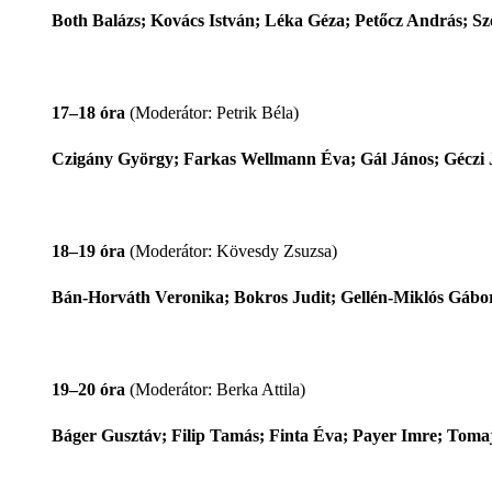
Both Balázs; Kovács István; Léka Géza; Petőcz András; Szé
17–18 óra
(Moderátor: Petrik Béla)
Czigány György; Farkas Wellmann Éva; Gál János; Géczi J
18–19 óra
(Moderátor: Kövesdy Zsuzsa)
Bán-Horváth Veronika; Bokros Judit; Gellén-Miklós Gábo
19–20 óra
(Moderátor: Berka Attila)
Báger Gusztáv; Filip Tamás; Finta Éva; Payer Imre; Tomaji