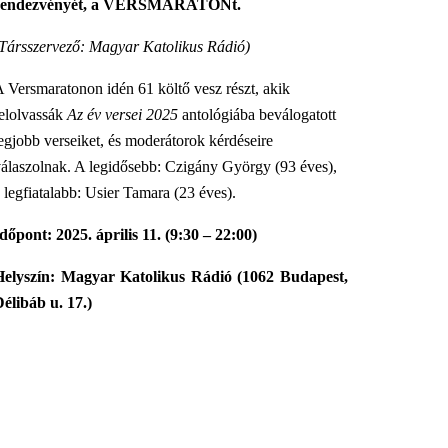
rendezvényét, a VERSMARATONt.
(Társszervező: Magyar Katolikus Rádió)
 Versmaratonon idén 61 költő vesz részt, akik
felolvassák
Az év versei 2025
antológiába beválogatott
egjobb verseiket, és moderátorok kérdéseire
álaszolnak. A legidősebb: Czigány György (93 éves),
 legfiatalabb: Usier Tamara (23 éves).
dőpont: 2025. április 11. (9:30 – 22:00)
Helyszín: Magyar Katolikus Rádió (1062 Budapest,
élibáb u. 17.)