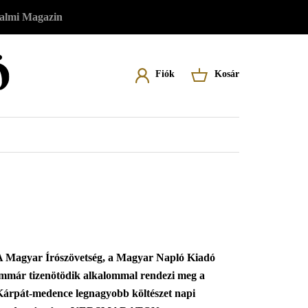
almi Magazin
Felhasználói
Fiók
Kosár
Felhasználói fiókod eléréséhez először
A kosár üres
menü
lépj be vagy regisztrálj.
Belépés
Regisztráció
A Magyar Írószövetség, a Magyar Napló Kiadó
immár tizenötödik alkalommal rendezi meg a
Kárpát-medence legnagyobb költészet napi