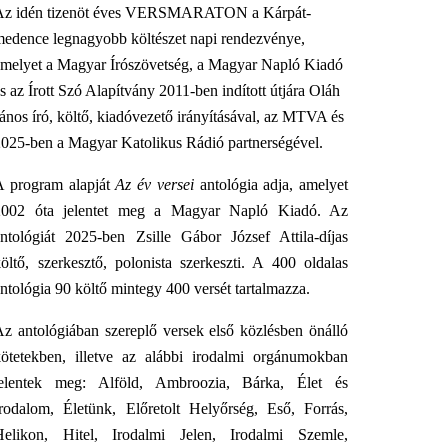
Az idén tizenöt éves VERSMARATON a Kárpát-
medence legnagyobb költészet napi rendezvénye,
amelyet a Magyar Írószövetség, a Magyar Napló Kiadó
s az Írott Szó Alapítvány 2011-ben indított útjára Oláh
ános író, költő, kiadóvezető irányításával, az MTVA és
2025-ben a Magyar Katolikus Rádió partnerségével.
A program alapját
Az év versei
antológia adja, amelyet
2002 óta jelentet meg a Magyar Napló Kiadó. Az
antológiát 2025-ben Zsille Gábor József Attila-díjas
öltő, szerkesztő, polonista szerkeszti. A 400 oldalas
ntológia 90 költő mintegy 400 versét tartalmazza.
Az antológiában szereplő versek első közlésben önálló
kötetekben, illetve az alábbi irodalmi orgánumokban
jelentek meg: Alföld, Ambroozia, Bárka, Élet és
Irodalom, Életünk, Előretolt Helyőrség, Eső, Forrás,
Helikon, Hitel, Irodalmi Jelen, Irodalmi Szemle,