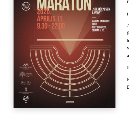
A
l
v
a
I
D