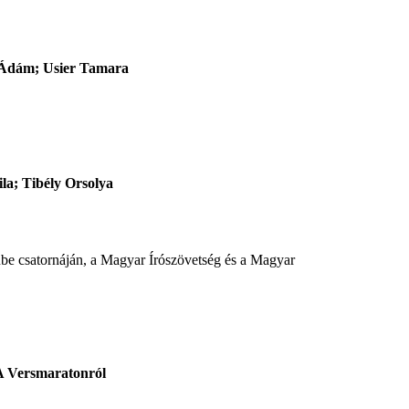
 Ádám; Usier Tamara
la; Tibély Orsolya
e csatornáján, a Magyar Írószövetség és a Magyar
A Versmaratonról