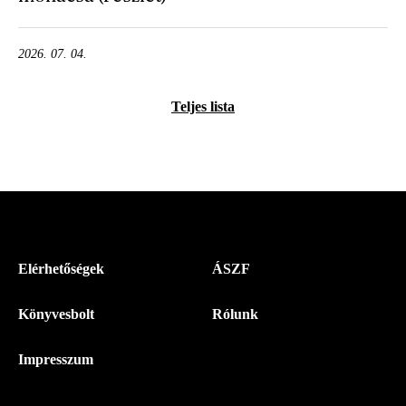
2026. 07. 04.
Teljes lista
Menü
Elérhetőségek
ÁSZF
-
Könyvesbolt
Rólunk
Magyar
Napló
Impresszum
-
Lábléc