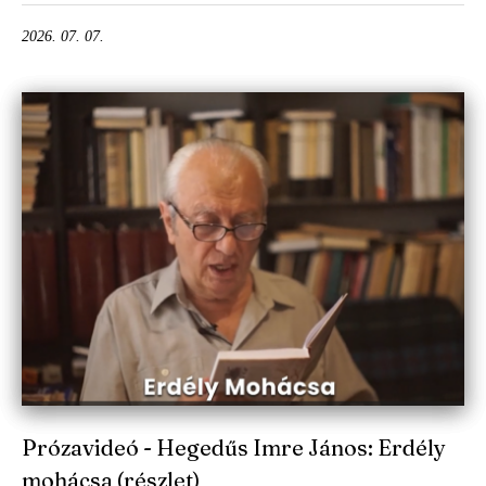
2026. 07. 07.
Prózavideó - Hegedűs Imre János: Erdély
mohácsa (részlet)