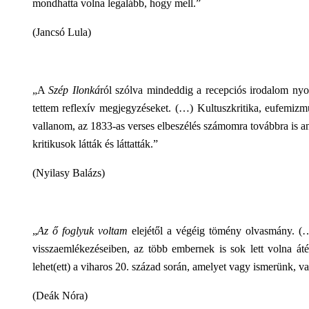
mondhatta volna legalább, hogy mell.”
(Jancsó Lula)
„A
Szép Ilonká
ról szólva mindeddig a recepciós irodalom nyo
tettem reflexív megjegyzéseket. (…) Kultuszkritika, eufemizmu
vallanom, az 1833-as verses elbeszélés számomra továbbra is a
kritikusok látták és láttatták.”
(Nyilasy Balázs)
„
Az ő foglyuk voltam
elejétől a végéig tömény olvasmány. (
visszaemlékezéseiben, az több embernek is sok lett volna át
lehet(ett) a viharos 20. század során, amelyet vagy ismerünk, 
(Deák Nóra)