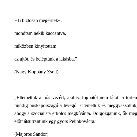
»Ti biztosan megéritek«,
mondtam nekik kaccantva,
miközben kinyitottam
az ajtót, és beléptünk a lakásba.”
(Nagy Koppány Zsolt)
„Eltemettük a hős vezért, akihez foghatót nem látott a tört
mindig puskaporszagú a levegő. Eltemettük és meggyászoltuk
ahogy a szocialista erkölcs megkívánta. Dolgozgatunk, ők me
előtt átsurrantunk egy gyors Pelinkovácra.”
(Majoros Sándor)