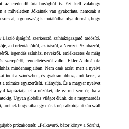
az eredendő ártatlanságból is. Ezt kell valahogy
ben a műveletben Jókainak van gyakorlata, nemcsak a
 a sorssal, a gonoszság is mutálódhat olyanformán, hogy
ászló újságíró, szerkesztő, színházigazgató, tudósító,
je, aki orientációiról, az írásról, a Nemzeti Színházról,
éről, legendás színházi nevekről, emlékezetes és máig
ás szerepéről, rendeltetéséről vallott Ekler Andreának:
zínház mindennapjaiban. Nem csak azért, mert a nyelvi
at indít a színészben, és gyakran ahhoz, amit keres, a
 a tolmács egyszerűsíti, silányítja. És a magyar nyelvet
al kápráztatja el a nézőket, de ez mit sem ér, ha a
latokig. Ugyan globális világot élünk, de a megmaradás
át, aminek bugyraiba egy másik nép alkotója ritkán száll
gújabb prózakötetét: „Felkavaró, bátor könyv a
Söténd,