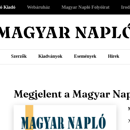
ó Kiadó
Webáruház
Magyar Napló Folyóirat
Irod
Szerzők
Kiadványok
Események
Hírek
Megjelent a Magyar Na