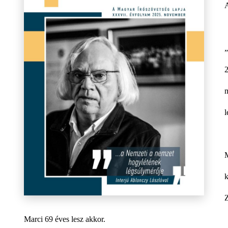
2
m
l
Marci 69 éves lesz akkor.