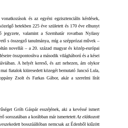
onatkozások és az egyéni egzisztenciális kérdések,
közelgő hetekben 225 éve született és 170 éve elhunyt
ő jegyzete, valamint a Szemhatár rovatban Nyilasy
evető s összegző tanulmánya, míg a szépprózai művek –
oltán novellái – a 20. század magyar és közép-európai
déseire összpontosítva a második világháború és a kései
láviában. A helyét kereső, és azt nehezen, ám olykor
mai fiatalok kiüresedett közegét bemutató Jancsó Lula,
oppány Zsolt és Farkas Gábor, akár a szerelmi lírát
rűséget Gróh Gáspár esszéjének, aki a kevéssé ismert
rő sorozatában a korábban már ismertetett
Az elátkozott
gveszekedett bosszúállóban nemcsak az Édenből kiűzött