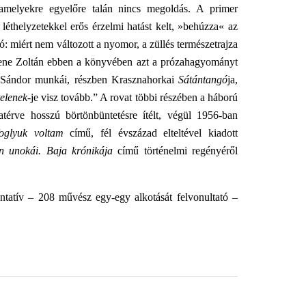
 amelyekre egyelőre talán nincs megoldás. A primer
 léthelyzetekkel erős érzelmi hatást kelt, »behúzza« az
tó: miért nem változott a nyomor, a züllés természetrajza
 Bene Zoltán ebben a könyvében azt a prózahagyományt
ar Sándor munkái, részben Krasznahorkai
Sátántangó
ja,
elenek-
je visz tovább.” A rovat többi részében a háború
atérve hosszú börtönbüntetésre ítélt, végül 1956-ban
oglyuk voltam
című, fél évszázad elteltével kiadott
n unokái. Baja krónikája
című történelmi regényéről
tatív – 208 művész egy-egy alkotását felvonultató –