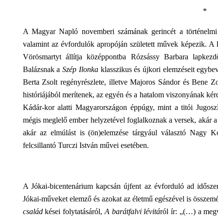
*
A Magyar Napló novemberi számának gerincét a történelmi v
valamint az évfordulók apropóján született művek képezik. A 
Vörösmartyt állítja középpontba Rózsássy Barbara lapkezd
Balázsnak a
Szép Ilonka
klasszikus és újkori elemzéseit egyb
Berta Zsolt regényrészlete, illetve Majoros Sándor és Bene Z
históriájából merítenek, az egyén és a hatalom viszonyának kér
Kádár-kor alatti Magyarországon éppúgy, mint a titói Jugosz
mégis meglelő ember helyzetével foglalkoznak a versek, akár a 
akár az elmúlást is (ön)elemzése tárgyául választó Nagy K
felcsillantó Turczi István művei esetében.
A Jókai-bicentenárium kapcsán újfent az évforduló ad idősze
Jókai-műveket elemző és azokat az életmű egészével is összemé
család
kései folytatásáról,
A barátfalvi lévitá
ról ír: „(…) a me