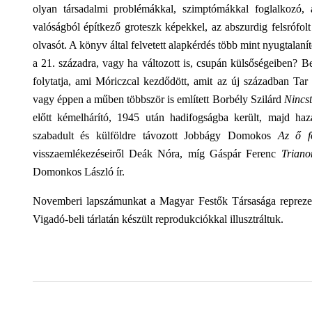
olyan társadalmi problémákkal, szimptómákkal foglalkozó,
valóságból építkező groteszk képekkel, az abszurdig felsrófolt
olvasót. A könyv által felvetett alapkérdés több mint nyugtalaní
a 21. századra, vagy ha változott is, csupán külsőségeiben?
folytatja, ami Móriczcal kezdődött, amit az új században T
vagy éppen a műben többször is említett Borbély Szilárd
Nincst
előtt kémelhárító, 1945 után hadifogságba került, majd haz
szabadult és külföldre távozott Jobbágy Domokos
Az ő f
visszaemlékezéseiről Deák Nóra, míg Gáspár Ferenc
Triano
Domonkos László ír.
Novemberi lapszámunkat a Magyar Festők Társasága reprezen
Vigadó-beli tárlatán készült reprodukciókkal illusztráltuk.