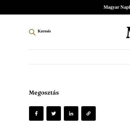
Menü
Ugrás
Magyar Napl
a
-
tartalomra
Magyar
Keresés
Napló
-
Főmenü
Megosztás