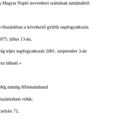
A Magyar Napló novemberi számának tartalmából:
„»Hazánkban a következő gyűrűs napfogyatkozás
075. július 13-án,
íg teljes napfogyatkozás 2081. szeptember 3-án
esz látható.«
Még mindig félöntudatlanul
kiszámoltam velük:
Zselyke 71,