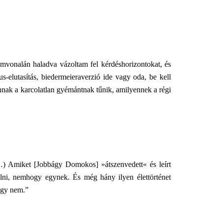
mvonalán haladva vázoltam fel kérdéshorizontokat, és
s-elutasítás, biedermeieraverzió ide vagy oda, be kell
nnak a karcolatlan gyémántnak tűnik, amilyennek a régi
…) Amiket [Jobbágy Domokos] »átszenvedett« és leírt
élni, nemhogy egynek. És még hány ilyen élettörténet
vagy nem.”