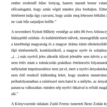
ember eredendő bűne fortyog, hanem maradt benne valami 
előcsalogatni, hogy aztán végül minden jóra forduljon. Eb
történetet tudja úgy csavarni, hogy aztán meg lehessen békülni
ne csak bűn sarjadjon belőle.”
A novemberi Nyitott Műhely vendége az idén 80 éves Ablonczy L
hiánypótló színház- és kultúrtörténeti művek, monográfiák szerző
a kisebbségi magyarság és a magyar dráma iránti elköteleződés
fájó történetekről, konklúziókról, a magyar nyelv és színjátsz
„(…) más nyelvű jeles alkotók túlzott jelenléte sem üdvös a s
nem értés miatt a tolmácsolás praktikus értelmezési folyamatok
mélytudati impulzusokhoz nem jut el, mert a nyelvi árnyalatokat
nem értő rendező küllemileg lehet, hogy modern mutatvánny
próbafolyamatban a színésszel nem hatol le a mélybe, az árnya
parancsa változatlan: minden nép nyelvi titkaival is erősíti mag
alá.”
A Könyvszemle oldalain Zsidó Ferenc ismerteti Bene Zoltán le