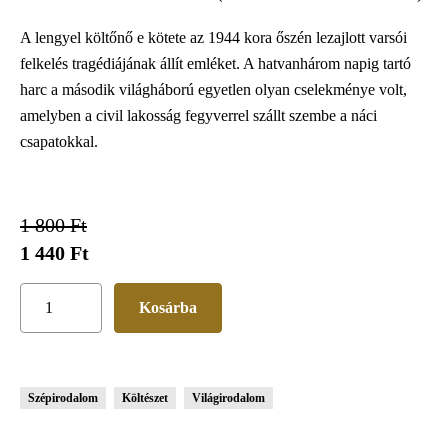
A lengyel költőnő e kötete az 1944 kora őszén lezajlott varsói
felkelés tragédiájának állít emléket. A hatvanhárom napig tartó
harc a második világháború egyetlen olyan cselekménye volt,
amelyben a civil lakosság fegyverrel szállt szembe a náci
csapatokkal.
1 800 Ft
1 440 Ft
Szépirodalom
Költészet
Világirodalom