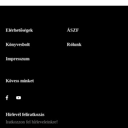
Menü
Elérhetőségek
ÁSZF
-
Könyvesbolt
Rólunk
Magyar
Napló
Impresszum
-
Lábléc
Kövess minket
Hírlevél feliratkozás
Iratkozzon fel hírleveleinkre!