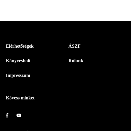
Menü
Elérhetőségek
ÁSZF
-
Könyvesbolt
Rólunk
Magyar
Napló
Impresszum
-
Lábléc
Kövess minket