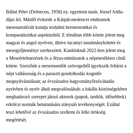
Bálint Péter (Debrecen, 1958) ny. egyetemi tanár, József Attila-
díjas író. Másfél évtizede a Kárpát-medencei etnikumok
mesenarratíváit kutatja irodalmi hermeneutikai és
komparatisztikai aspektusból. E témában több kötete jelent meg
magyar és angol nyelven, illetve tucatnyi tanulmánykötetet és
mesegyűjteményt szerkesztett. Kiadónknál 2022-ben jelent meg
a Meseértelmezések és a Jézus-mintázatok a népmesékben című
kötete. Szerzőnk a mesemondók szövegeiből igyekszik feltárni a
népi vallásosság és a paraszti gondolkodás kognitív
megnyilvánulásait; az évszázados hagyományőrzés/átadás
nyelvben és nyelv általi megvalósulását; a lokális közösségekben
meghatározó szerepet játszó aktorok (papok, tanítók, idősebbek)
erkölcsi normák betartatására irányuló tevékenységét. Ezáltal
teszi lehetővé az évszázados szellemi és lelki örökség
megértését.