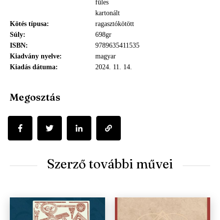
füles
kartonált
Kötés típusa
ragasztókötött
Súly
698gr
ISBN
9789635411535
Kiadvány nyelve
magyar
Kiadás dátuma
2024. 11. 14.
Megosztás
Szerző további művei