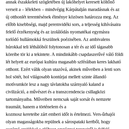
annak északkeleti szögletében új lakóhelyet keresett költőnő
verseit a – lélekben – mindvégig Kárpátalján maradásnak és az
új otthonlét teremtésének élménye közösen határozza meg. Az
előbb kisebbségi, majd peremvidéki sors, a teljesség kihívásaira
felelő érzékenység és az izolálódás nyomatékai egymásra
torlódó hullámokká feszülnek poézisében. Az ambivalens
húrokkal teli léthálóból folytonosan a tér és az idő tágasabb
köreibe tör ki a tekintete. A mindinkább csapdaszerűvé váló földi
lét helyett az európai kultúra magasabb szféráiban keres lakható
otthont. Ezért válik olyan utazóvá, akinek műveiben a lenti sors
hol sötét, hol világosabb kontúrjai mellett szinte állandó
motívumkör lesz a nagy távlatokba szárnyaló kaland a
civilizáció, a művészet és a transzcendencia csillagközi
tartományaiba. Műveiben nemcsak saját sorsát és nemzete
traumáit, hanem a történelem és a
kozmosz kereteibe zárt emberi időt is értelmezi. Vers-űrhajói
olyan magasságokba repülnek a sárospataki kertből, hogy