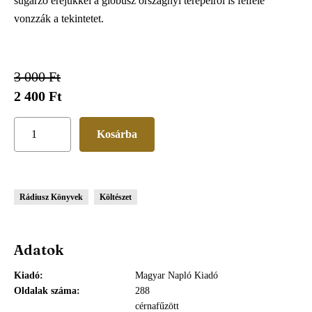
sugárzó erejükkel a glóbusz országnyi terepeiről is felfelé
vonzzák a tekintetet.
3 000 Ft
2 400 Ft
Rádiusz Könyvek
Költészet
Adatok
Kiadó
Magyar Napló Kiadó
Oldalak száma
288
cérnafűzött