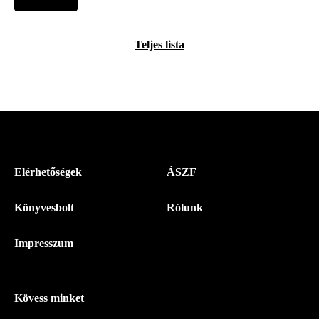
Teljes lista
Menü
Elérhetőségek
ÁSZF
-
Könyvesbolt
Rólunk
Magyar
Napló
Impresszum
-
Lábléc
Kövess minket