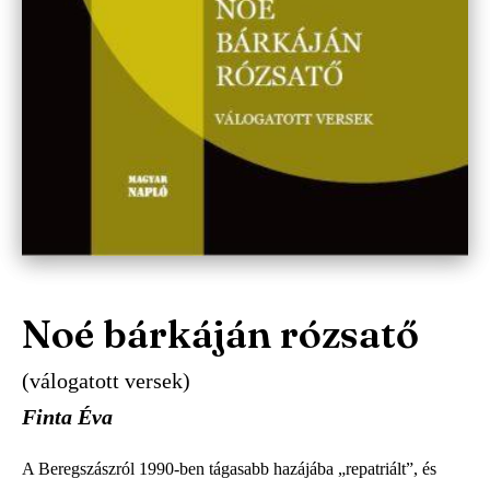
Noé bárkáján rózsatő
(válogatott versek)
Finta Éva
A Beregszászról 1990-ben tágasabb hazájába „repatriált”, és