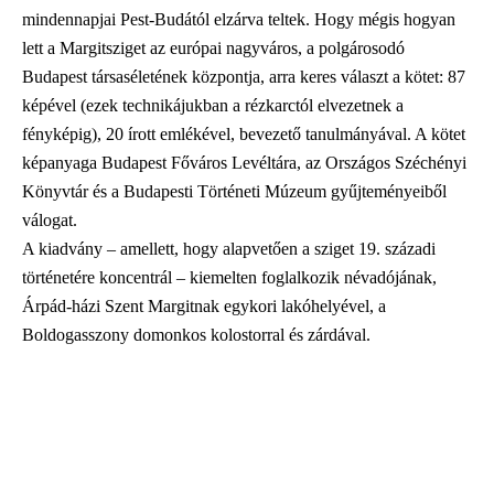
mindennapjai Pest-Budától elzárva teltek. Hogy mégis hogyan
lett a Margitsziget az európai nagyváros, a polgárosodó
Budapest társaséletének központja, arra keres választ a kötet: 87
képével (ezek technikájukban a rézkarctól elvezetnek a
fényképig), 20 írott emlékével, bevezető tanulmányával. A kötet
képanyaga Budapest Főváros Levéltára, az Országos Széchényi
Könyvtár és a Budapesti Történeti Múzeum gyűjteményeiből
válogat.
A kiadvány – amellett, hogy alapvetően a sziget 19. századi
történetére koncentrál – kiemelten foglalkozik névadójának,
Árpád-házi Szent Margitnak egykori lakóhelyével, a
Boldogasszony domonkos kolostorral és zárdával.