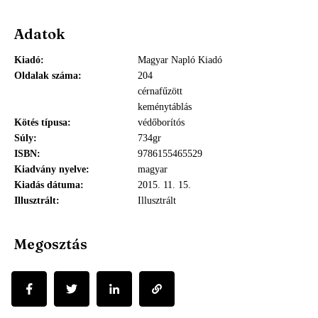
Adatok
Kiadó
Magyar Napló Kiadó
Oldalak száma
204
cérnafűzött
keménytáblás
Kötés típusa
védőborítós
Súly
734gr
ISBN
9786155465529
Kiadvány nyelve
magyar
Kiadás dátuma
2015. 11. 15.
Illusztrált
Illusztrált
Megosztás