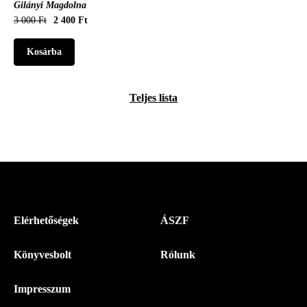
Gilányi Magdolna
3 000 Ft
2 400 Ft
Teljes lista
Menü
Elérhetőségek
ÁSZF
-
Könyvesbolt
Rólunk
Magyar
Napló
Impresszum
-