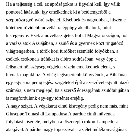
Ha a teljesség a cél, az apróságokra is figyelni kell, így válik
pontossá látásunk, így emelkednek ki a betűtengerből a
széppróza gyönyörű szigetei. Kisebbek és nagyobbak, hiszen e
kötetben rövidebb novellákra éppúgy akadhatunk, mint
kisregényre. Ezek a novellaszigetek hol itt Magyarországon, hol
a varázslatok Ázsiájában, a szülő és a gyermek közt ringatózó
világtengerben, a török kori fürdőket szemlélő folyókban, a
csókok csokonais tréfákat is elbíró sodrásában, vagy épp a
felismert női szépség végtelen vizein emelkednek elénk, s
hívnak magukhoz. A világ legismertebb könyvének, a Bibliának
egy-egy sora pedig egész szigeteket épít a szerzővel együtt utazó
számára, s nem meglepő, ha a szerző édesapjának szülőfalujában
is megfordulunk egy-egy történet erejéig.
A nagy sziget, A végakarat című kisregény pedig nem más, mint
Giuseppe Tomasi di Lampedusa A párduc című művének
folytatási kísérlete, melyben a főszereplő rokon Lampedusa
alakjával. A párduc nagy toposzával – az élet múlékonyságának