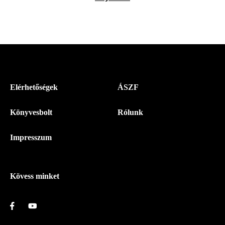
Menü
Elérhetőségek
ÁSZF
-
Könyvesbolt
Rólunk
Magyar
Napló
Impresszum
-
Lábléc
Kövess minket