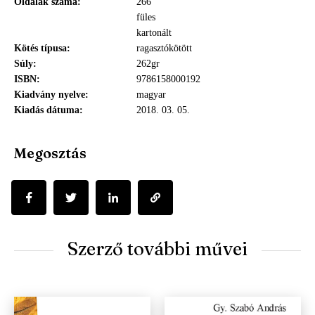
Oldalak száma
266
füles
kartonált
Kötés típusa
ragasztókötött
Súly
262gr
ISBN
9786158000192
Kiadvány nyelve
magyar
Kiadás dátuma
2018. 03. 05.
Megosztás
Szerző további művei