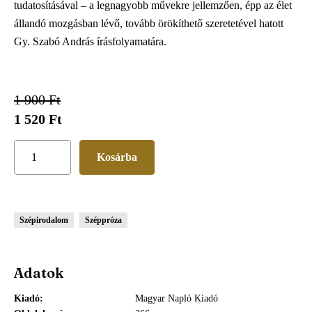
tudatosításával – a legnagyobb művekre jellemzően, épp az élet
állandó mozgásban lévő, tovább örökíthető szeretetével hatott
Gy. Szabó András írásfolyamatára.
1 900 Ft
1 520 Ft
Szépirodalom
Széppróza
Adatok
Kiadó
Magyar Napló Kiadó