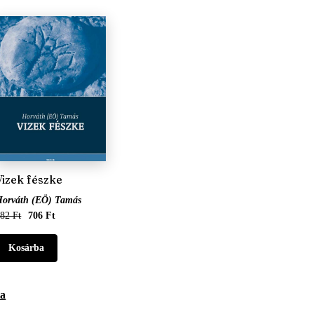
Vizek fészke
Horváth (EÖ) Tamás
82 Ft
706 Ft
ta