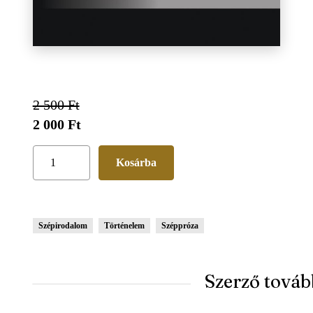
2 500 Ft
2 000 Ft
Szépirodalom
Történelem
Széppróza
Szerző továb