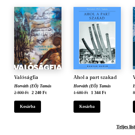
Valóságfia
Ahol a part szakad
Horváth (EÖ) Tamás
Horváth (EÖ) Tamás
2 800 Ft
2 240 Ft
1 680 Ft
1 344 Ft
8
Teljes lis