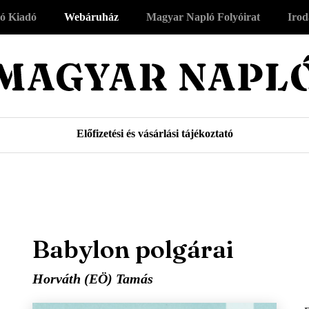
ó Kiadó
Webáruház
Magyar Napló Folyóirat
Irod
Előfizetési és vásárlási tájékoztató
Babylon polgárai
Horváth (EÖ) Tamás