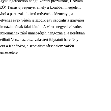
gyik legeredetibb hangú kortárs prózaírónk, Horváth
(EÖ) Tamás új regénye, amely a korábban megjelent
Ahol a part szakad című művének előzménye, a
etvenes évek végén játszódik egy szocialista iparváros
gimnáziumának falai között. A város negyedszázados
jubileumának záró ünnepségén hangozna el a korábban
etiltott Vers, s az elszavalásáért folytatott harc fényt
erít a Kádár-kor, a szocialista társadalom valódi
ermészetére.