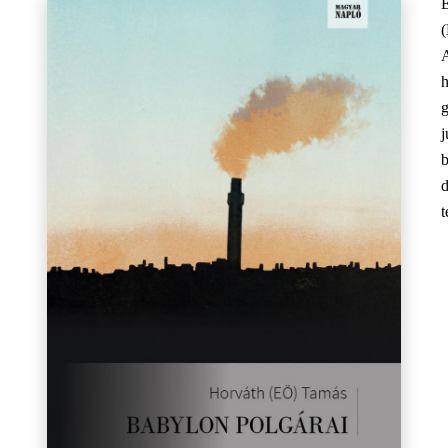
E
h
b
d
t