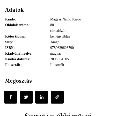
Adatok
Kiadó
Magyar Napló Kiadó
Oldalak száma
88
cérnafűzött
Kötés típusa
keménytáblás
Súly
344gr
ISBN
9789639603790
Kiadvány nyelve
magyar
Kiadás dátuma
2008. 04. 05.
Illusztrált
Illusztrált
Megosztás