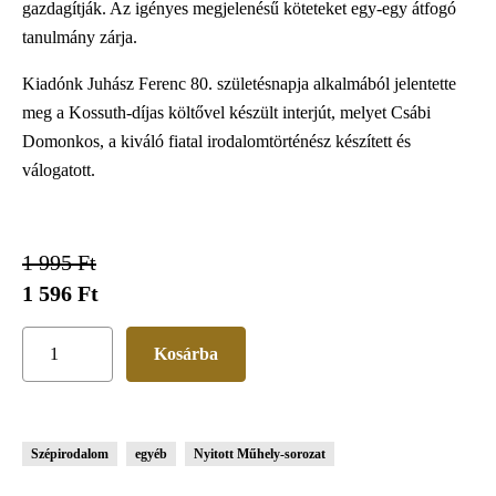
gazdagítják. Az igényes megjelenésű köteteket egy-egy átfogó
tanulmány zárja.
Kiadónk Juhász Ferenc 80. születésnapja alkalmából jelentette
meg a Kossuth-díjas költővel készült interjút, melyet Csábi
Domonkos, a kiváló fiatal irodalomtörténész készített és
válogatott.
1 995 Ft
1 596 Ft
Szépirodalom
egyéb
Nyitott Műhely-sorozat