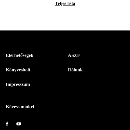
Teljes lista
Menü
Elérhetőségek
ÁSZF
-
Könyvesbolt
Rólunk
Magyar
Napló
Impresszum
-
Lábléc
Kövess minket