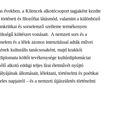
as években, a Kilencek alkotócsoport tagjaként kezdte
a történeti és filozófiai látásmód, valamint a különböző
lomkritikai és sorselemző szelleme termékenyen
rökségű költészet vonásait. A nemzeti sors és a
nelem és a lélek azonos intenzitással adták művei
ének kulturális tanácsosaként, majd krakkói
diplomata költői tevékenysége kultúrdiplomáciai
lő alkotó eddigi teljes lírai életművét nyújtó
yájának állomásait, lélektani, történelmi és poétikai
es napjairól – és a nemzeti újjászületés történelmi