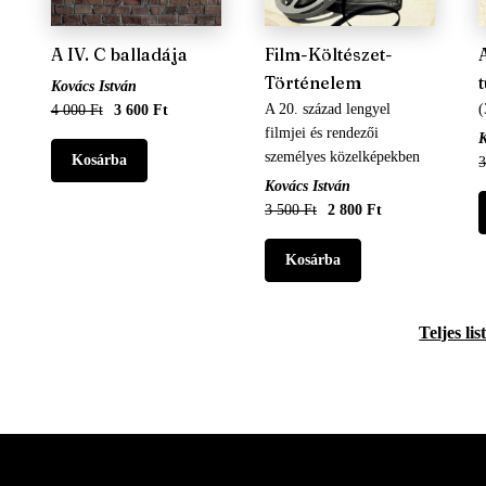
A IV. C balladája
Film-Költészet-
Történelem
Kovács István
A 20. század lengyel
(
4 000 Ft
3 600 Ft
filmjei és rendezői
K
személyes közelképekben
3
Kovács István
3 500 Ft
2 800 Ft
Teljes lis