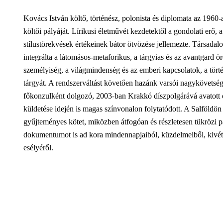
Kovács István költő, történész, polonista és diplomata az 1960-
költői pályáját. Lírikusi életművét kezdetektől a gondolati erő, 
stílustörekvések értékeinek bátor ötvözése jellemezte. Társada
integrálta a látomásos-metaforikus, a tárgyias és az avantgard ö
személyiség, a világmindenség és az emberi kapcsolatok, a törté
tárgyát. A rendszerváltást követően hazánk varsói nagykövetség
főkonzulként dolgozó, 2003-ban Krakkó díszpolgárává avatott 
küldetése idején is magas színvonalon folytatódott. A Salföldön é
gyűjteményes kötet, miközben átfogóan és részletesen tükrözi pál
dokumentumot is ad kora mindennapjaiból, küzdelmeiből, kivétel
esélyéről.