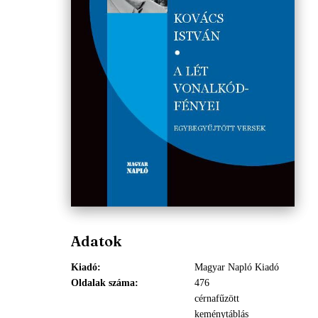
Adatok
Kiadó
Magyar Napló Kiadó
Oldalak száma
476
cérnafűzött
keménytáblás