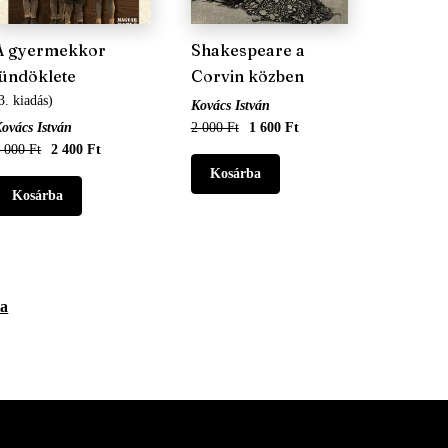
A gyermekkor
Shakespeare a
tündöklete
Corvin közben
3. kiadás)
Kovács István
ovács István
2 000 Ft
1 600 Ft
 000 Ft
2 400 Ft
ta