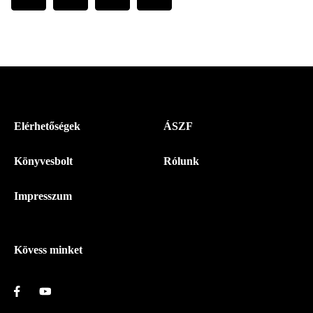
Menü
Elérhetőségek
ÁSZF
-
Könyvesbolt
Rólunk
Magyar
Napló
Impresszum
-
Lábléc
Kövess minket