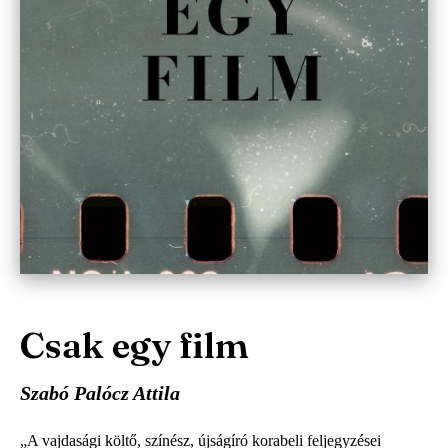
Csak egy film
Szabó Palócz Attila
„A vajdasági költő, színész, újságíró korabeli feljegyzései