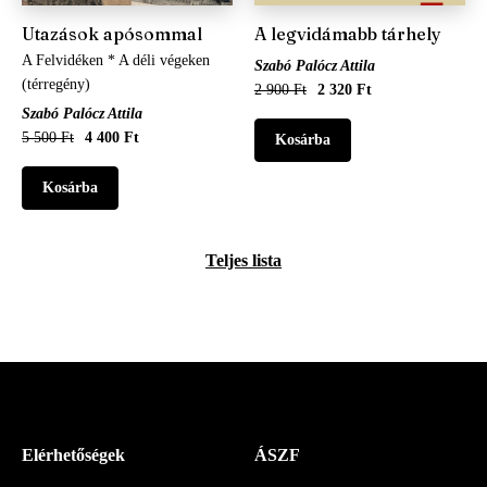
Utazások apósommal
A legvidámabb tárhely
A Felvidéken * A déli végeken
Szabó Palócz Attila
(térregény)
2 900 Ft
2 320 Ft
Szabó Palócz Attila
5 500 Ft
4 400 Ft
Teljes lista
Menü
Elérhetőségek
ÁSZF
-