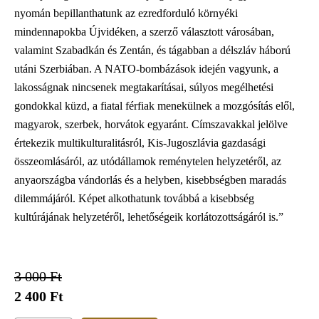
nyomán bepillanthatunk az ezredforduló környéki
mindennapokba Újvidéken, a szerző választott városában,
valamint Szabadkán és Zentán, és tágabban a délszláv háború
utáni Szerbiában. A NATO-bombázások idején vagyunk, a
lakosságnak nincsenek megtakarításai, súlyos megélhetési
gondokkal küzd, a fiatal férfiak menekülnek a mozgósítás elől,
magyarok, szerbek, horvátok egyaránt. Címszavakkal jelölve
értekezik multikulturalitásról, Kis-Jugoszlávia gazdasági
összeomlásáról, az utódállamok reménytelen helyzetéről, az
anyaországba vándorlás és a helyben, kisebbségben maradás
dilemmájáról. Képet alkothatunk továbbá a kisebbség
kultúrájának helyzetéről, lehetőségeik korlátozottságáról is.”
3 000 Ft
2 400 Ft