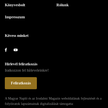
Könyvesbolt
Rólunk
Magyar
Napló
Impresszum
-
Lábléc
Kövess minket
Hírlevél feliratkozás
Iratkozzon fel hírleveleinkre!
Feliratkozás
A Magyar Napló és az Irodalmi Magazin weboldalának fejlesztését és a
folyóiratok lapszámainak digitalizálását támogatta: