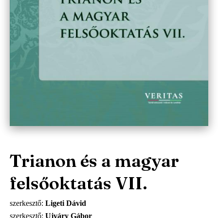
Trianon és a magyar
felsőoktatás VII.
szerkesztő
Ligeti Dávid
szerkesztő
Ujváry Gábor