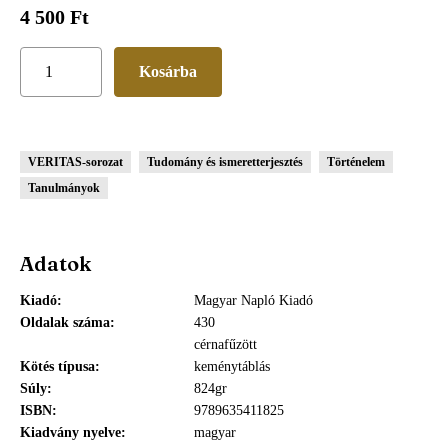
4 500 Ft
VERITAS-sorozat
Tudomány és ismeretterjesztés
Történelem
Tanulmányok
Adatok
Kiadó
Magyar Napló Kiadó
Oldalak száma
430
cérnafűzött
Kötés típusa
keménytáblás
Súly
824gr
ISBN
9789635411825
Kiadvány nyelve
magyar