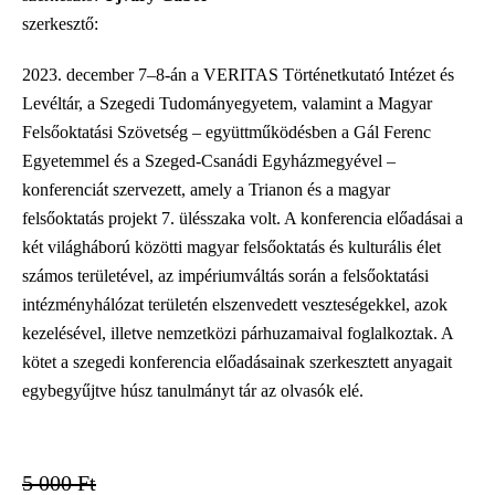
szerkesztő
2023. december 7–8-án a VERITAS Történetkutató Intézet és
Levéltár, a Szegedi Tudományegyetem, valamint a Magyar
Felsőoktatási Szövetség – együttműködésben a Gál Ferenc
Egyetemmel és a Szeged-Csanádi Egyházmegyével –
konferenciát szervezett, amely a Trianon és a magyar
felsőoktatás projekt 7. ülésszaka volt. A konferencia előadásai a
két világháború közötti magyar felsőoktatás és kulturális élet
számos területével, az impériumváltás során a felsőoktatási
intézményhálózat területén elszenvedett veszteségekkel, azok
kezelésével, illetve nemzetközi párhuzamaival foglalkoztak. A
kötet a szegedi konferencia előadásainak szerkesztett anyagait
egybegyűjtve húsz tanulmányt tár az olvasók elé.
5 000 Ft