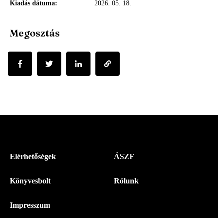
Kiadás dátuma
2026. 05. 18.
Megosztás
Menü
Elérhetőségek
ÁSZF
-
Könyvesbolt
Rólunk
Magyar
Napló
Impresszum
-