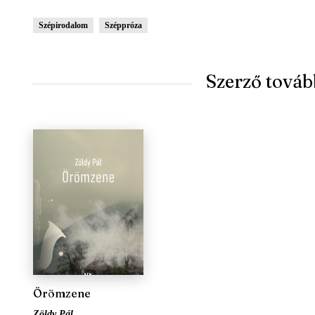
Szépirodalom
Széppróza
Szerző továb
Örömzene
Zöldy Pál