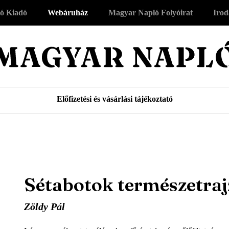
ó Kiadó
Webáruház
Magyar Napló Folyóirat
Irod
Előfizetési és vásárlási tájékoztató
Sétabotok természetraj
Zöldy Pál