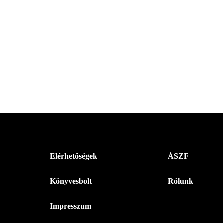
Menü
Elérhetőségek
ÁSZF
-
Könyvesbolt
Rólunk
Magyar
Napló
Impresszum
-
Lábléc