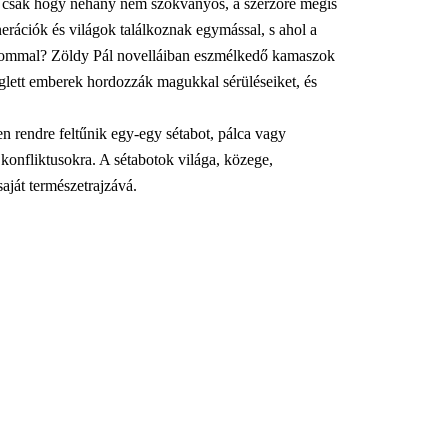
 – csak hogy néhány nem szokványos, a szerzőre mégis
nerációk és világok találkoznak egymással, s ahol a
alommal? Zöldy Pál novelláiban eszmélkedő kamaszok
 meglett emberek hordozzák magukkal sérüléseiket, és
n rendre feltűnik egy-egy sétabot, pálca vagy
konfliktusokra. A sétabotok világa, közege,
aját természetrajzává.