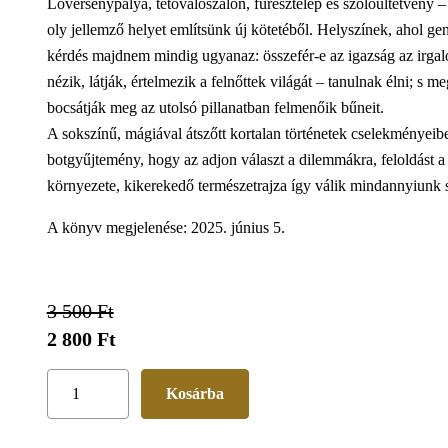
Lóversenypálya, tetoválószalon, fűrésztelep és szőlőültetvény
oly jellemző helyet említsünk új kötetéből. Helyszínek, ahol ge
kérdés majdnem mindig ugyanaz: összefér-e az igazság az irg
nézik, látják, értelmezik a felnőttek világát – tanulnak élni; s
bocsátják meg az utolsó pillanatban felmenőik bűneit.
A sokszínű, mágiával átszőtt kortalan történetek cselekményeibe
botgyűjtemény, hogy az adjon választ a dilemmákra, feloldást a 
környezete, kikerekedő természetrajza így válik mindannyiunk s
A könyv megjelenése: 2025. június 5.
3 500 Ft
2 800 Ft