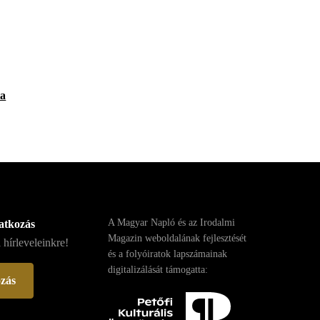
ta
A Magyar Napló és az Irodalmi
ratkozás
Magazin weboldalának fejlesztését
 hírleveleinkre!
és a folyóiratok lapszámainak
digitalizálását támogatta:
ozás