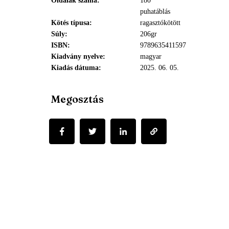
Oldalak száma
180
puhatáblás
Kötés típusa
ragasztókötött
Súly
206gr
ISBN
9789635411597
Kiadvány nyelve
magyar
Kiadás dátuma
2025. 06. 05.
Megosztás