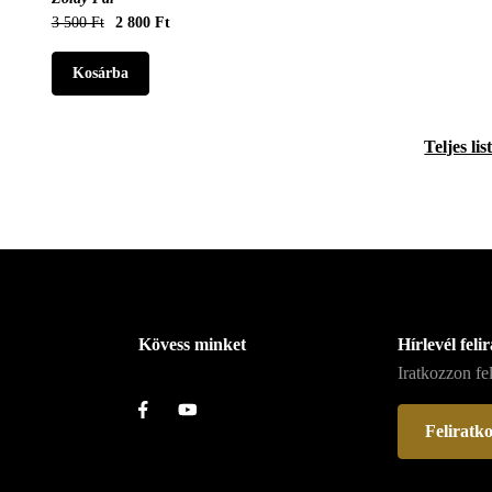
3 500 Ft
2 800 Ft
Teljes lis
Kövess minket
Hírlevél feli
Iratkozzon fel
Feliratk