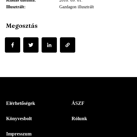
Kiadás dátuma
2016. 09. 01.
Illusztrált
Gazdagon illusztrált
Megosztás
Menü
Elérhetőségek
ÁSZF
-
Könyvesbolt
Rólunk
Magyar
Napló
Impresszum
-