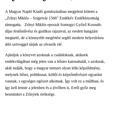
A Magyar Napló Kiadó gondozásában megjelent kötetet a
„Zrínyi Miklós – Szigetvár 1566” Emlékév Emlékbizottság
támogatta. Zrínyi Miklós eposzát Somogyi Győző Kossuth-
díjas festőművész és grafikus rajzaival, az eredeti hangzást
megtartó, de a könnyebb megértést segítő modern helyesírásra
átírt szöveggel tárjuk az olvasók elé.
Ajánljuk a könyvet azoknak a családoknak, akiknek
emlékvilágában még jelen van a hősies katonahalál, s azoknak,
akik tudják, hogy a magyar nemzet olyan lelki képződmény,
melynek hősei, politikusai, költői és képzőművészei egyaránt
vannak, s egységes egészet alkotnak. Így volt ez a múltban, és
így kell lennie a jelenben és a jövőben is. Erről győz meg
bennünket a Zrínyiek öröksége.