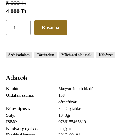
5 000 Ft
4 000 Ft
Szépirodalom
Történelem
Művészeti albumok
Költészet
Adatok
Kiadó
Magyar Napló kiadó
Oldalak száma
158
cérnafűzött
Kötés típusa
keménytáblás
Súly
1043gr
ISBN
9786155465819
Kiadvány nyelve
magyar