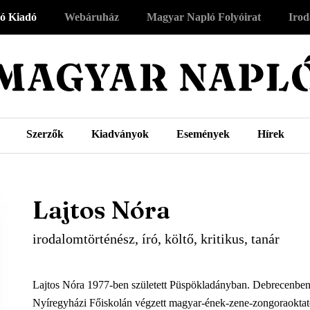
ó Kiadó
Webáruház
Magyar Napló Folyóirat
Irod
Szerzők
Kiadványok
Események
Hírek
Lajtos Nóra
irodalomtörténész, író, költő, kritikus, tanár
Lajtos Nóra 1977-ben született Püspökladányban. Debrecenben élő
Nyíregyházi Főiskolán végzett magyar-ének-zene-zongoraoktató