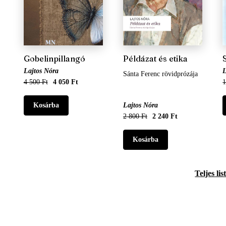
Gobelinpillangó
Példázat és etika
Lajtos Nóra
L
Sánta Ferenc rövidprózája
4 500 Ft
4 050 Ft
1
Lajtos Nóra
2 800 Ft
2 240 Ft
Teljes lis