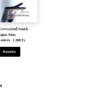
Sorsszimfóniák
ajtos Nóra
 500 Ft
1 200 Ft
ta