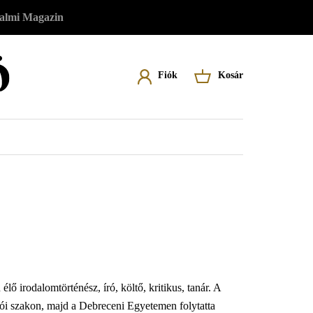
almi Magazin
Felhasználói
Fiók
Kosár
Felhasználói fiókod eléréséhez először
A kosár üres
menü
lépj be vagy regisztrálj.
Belépés
Regisztráció
 irodalomtörténész, író, költő, kritikus, tanár. A
i szakon, majd a Debreceni Egyetemen folytatta