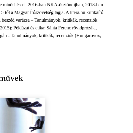
e minősítéssel. 2016-ban NKA-ösztöndíjban, 2018-ban
-től a Magyar Írószövetség tagja. A litera.hu kritikaíró
ta beszéd varázsa – Tanulmányok, kritikák, recenziók
15); Példázat és etika: Sánta Ferenc rövidprózája,
jogán - Tanulmányok, kritikák, recenziók (Hungarovox,
 művek