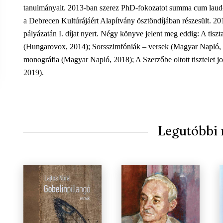
tanulmányait. 2013-ban szerez PhD-fokozatot summa cum laud
a Debrecen Kultúrájáért Alapítvány ösztöndíjában részesült. 2015
pályázatán I. díjat nyert. Négy könyve jelent meg eddig: A tisz
(Hungarovox, 2014); Sorsszimfóniák – versek (Magyar Napló, 20
monográfia (Magyar Napló, 2018); A Szerzőbe oltott tisztelet 
2019).
Legutóbbi