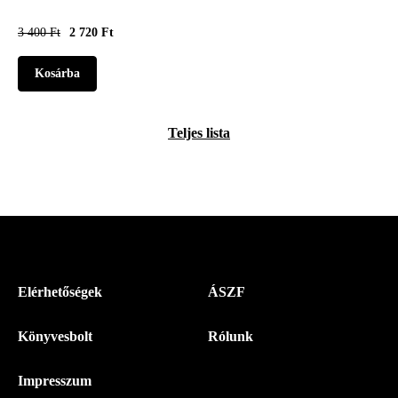
3 400 Ft
2 720 Ft
Teljes lista
Menü
Elérhetőségek
ÁSZF
-
Könyvesbolt
Rólunk
Magyar
Napló
Impresszum
-