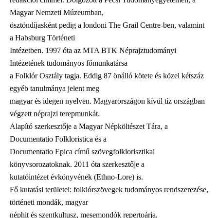
Magyar Nemzeti Múzeumban,
ösztöndíjasként pedig a londoni The Grail Centre-ben, valamint
a Habsburg Történeti
Intézetben. 1997 óta az MTA BTK Néprajztudományi
Intézetének tudományos főmunkatársa
a Folklór Osztály tagja. Eddig 87 önálló kötete és közel kétszáz
egyéb tanulmánya jelent meg
magyar és idegen nyelven. Magyarországon kívül tíz országban
végzett néprajzi terepmunkát.
Alapító szerkesztője a Magyar Népköltészet Tára, a
Documentatio Folkloristica és a
Documentatio Epica című szövegfolklorisztikai
könyvsorozatoknak. 2011 óta szerkesztője a
kutatóintézet évkönyvének (Ethno-Lore) is.
Fő kutatási területei: folklórszövegek tudományos rendszerezése,
történeti mondák, magyar
néphit és szentkultusz, mesemondók repertoárja.