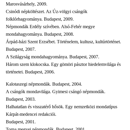
Marosvásárhely, 2009.
Csinódi népköltészet. Az Úz-völgyi csángók
folklórhagyománya. Budapest, 2009.
Népmondák Erdély szívében. Alsó-Fehér megye
mondahagyománya. Budapest, 2008.
Árpád-házi Szent Erzsébet. Történelem, kultusz, kultúrtörténet.
Budapest, 2007.
A Szilágyság mondahagyománya. Budapest, 2007.
Három szem klokocska. Egy gömöri pásztor hiedelemvilága és
történetei. Budapest, 2006.
Kalotaszegi népmondák. Budapest, 2004.
A csángók mondavilága. Gyimesi csángó népmondák.
Budapest, 2003.
Halhatatlan és visszatérő hősök. Egy nemzetközi mondatípus
Kárpát-medencei redakciói.
Budapest, 2001.
Torna megyei népmondák. Budapest, 2001.