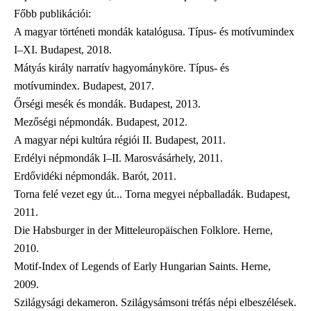
Főbb publikációi:
A magyar történeti mondák katalógusa. Típus- és motívumindex
I‒XI. Budapest, 2018.
Mátyás király narratív hagyományköre. Típus- és
motívumindex. Budapest, 2017.
Őrségi mesék és mondák. Budapest, 2013.
Mezőségi népmondák. Budapest, 2012.
A magyar népi kultúra régiói II. Budapest, 2011.
Erdélyi népmondák I‒II. Marosvásárhely, 2011.
Erdővidéki népmondák. Barót, 2011.
Torna felé vezet egy út... Torna megyei népballadák. Budapest,
2011.
Die Habsburger in der Mitteleuropäischen Folklore. Herne,
2010.
Motif-Index of Legends of Early Hungarian Saints. Herne,
2009.
Szilágysági dekameron. Szilágysámsoni tréfás népi elbeszélések.