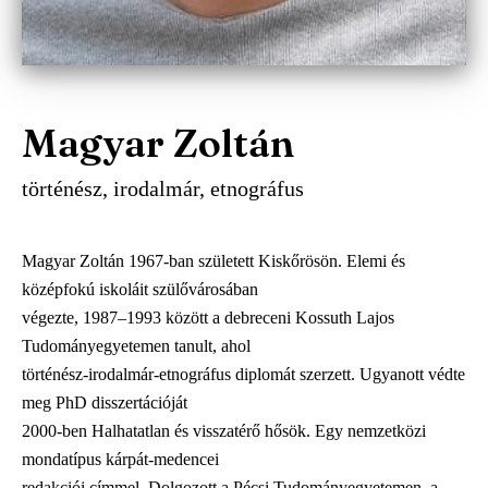
Magyar Zoltán
történész, irodalmár, etnográfus
Magyar Zoltán 1967-ban született Kiskőrösön. Elemi és
középfokú iskoláit szülővárosában
végezte, 1987‒1993 között a debreceni Kossuth Lajos
Tudományegyetemen tanult, ahol
történész-irodalmár-etnográfus diplomát szerzett. Ugyanott védte
meg PhD disszertációját
2000-ben Halhatatlan és visszatérő hősök. Egy nemzetközi
mondatípus kárpát-medencei
redakciói címmel. Dolgozott a Pécsi Tudományegyetemen, a