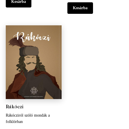
Rákóczi
Rákócziról szóló mondák a
folklórban