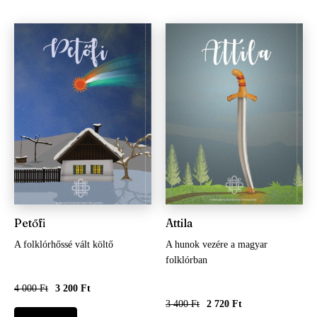
Petőfi
Attila
A folklórhőssé vált költő
A hunok vezére a magyar
folklórban
4 000 Ft
3 200 Ft
3 400 Ft
2 720 Ft