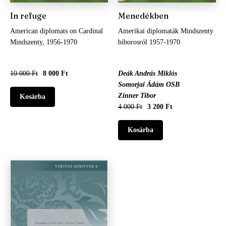
In refuge
Menedékben
American diplomats on Cardinal
Amerikai diplomaták Mindszenty
Mindszenty, 1956-1970
bíborosról 1957-1970
10 000 Ft
8 000 Ft
Deák András Miklós
Somorjai Ádám OSB
Zinner Tibor
4 000 Ft
3 200 Ft