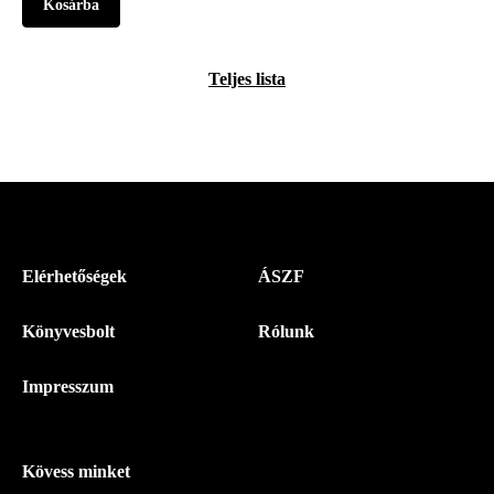
Teljes lista
Menü
Elérhetőségek
ÁSZF
-
Könyvesbolt
Rólunk
Magyar
Napló
Impresszum
-
Lábléc
Kövess minket