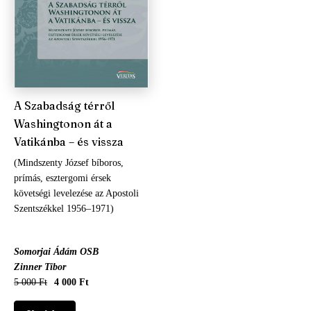
A Szabadság térről
Washingtonon át a
Vatikánba – és vissza
(Mindszenty József bíboros,
prímás, esztergomi érsek
követségi levelezése az Apostoli
Szentszékkel 1956–1971)
Somorjai Ádám OSB
Zinner Tibor
5 000 Ft
4 000 Ft