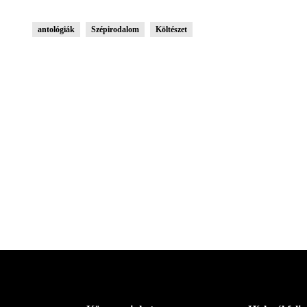
antológiák
Szépirodalom
Költészet