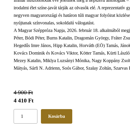
Immár huszonötödik éve jelennek meg a népszerű antológiák – 
irodalmi élet színe-javát tárják az olvasók elé. A reprezentat
negyven magyarországi és határon túli magyar folyóirat közlése 
nyújtanak színvonalas, sokoldalú válogatást.
A Magyar Széppróza Napja, 2026. február 18. alkalmából megje
Péter, Bódi Péter, Burns Katalin, Dragomán György, Fráter Zs
Hegedűs Imre János, Hipp Katalin, Horváth (EÖ) Tamás, Jánok
Kovács Dominik és Kovács Viktor, Kötter Tamás, Kürti László
Mezey Katalin, Miklya Luzsányi Mónika, Nagy Koppány Zsolt,
Mátyás, Sárfi N. Adrienn, Soós Gábor, Szalay Zoltán, Szarvas 
4 900 Ft
4 410 Ft