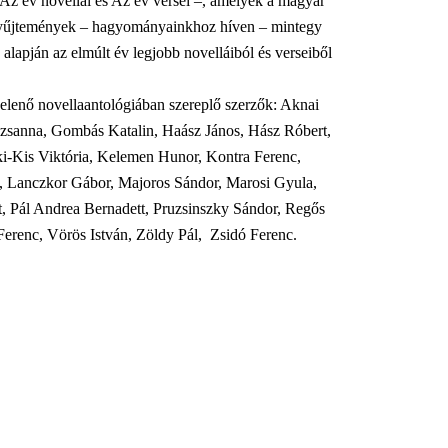
Az év novellái és Az év versei –, amelyek a magyar
ív gyűjtemények – hagyományainkhoz híven – mintegy
alapján az elmúlt év legjobb novelláiból és verseiből
lenő novellaantológiában szereplő szerzők: Aknai
uzsanna, Gombás Katalin, Haász János, Hász Róbert,
i-Kis Viktória, Kelemen Hunor, Kontra Ferenc,
, Lanczkor Gábor, Majoros Sándor, Marosi Gyula,
 Pál Andrea Bernadett, Pruzsinszky Sándor, Regős
Ferenc, Vörös István, Zöldy Pál, Zsidó Ferenc.