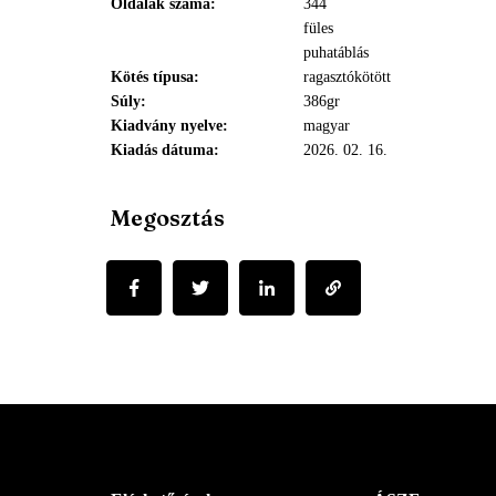
Oldalak száma
344
füles
puhatáblás
Kötés típusa
ragasztókötött
Súly
386gr
Kiadvány nyelve
magyar
Kiadás dátuma
2026. 02. 16.
Megosztás