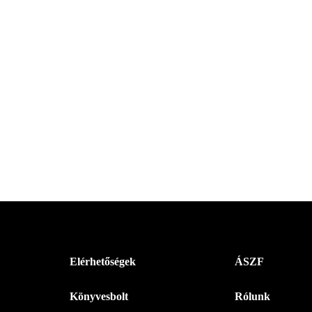
Menü
Elérhetőségek
ÁSZF
-
Könyvesbolt
Rólunk
Magyar