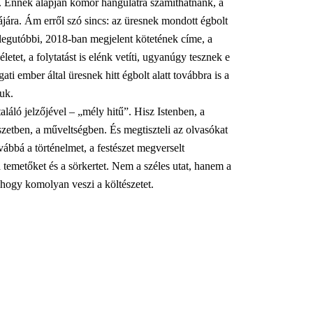
e. Ennek alapján komor hangulatra számíthatnánk, a
ájára. Ám erről szó sincs: az üresnek mondott égbolt
legutóbbi, 2018-ban megjelent kötetének címe, a
etet, a folytatást is elénk vetíti, ugyanúgy tesznek e
i ember által üresnek hitt égbolt alatt továbbra is a
juk.
áló jelzőjével – „mély hitű”. Hisz Istenben, a
szetben, a műveltségben. És megtiszteli az olvasókat
ábbá a történelmet, a festészet megverselt
 temetőket és a sörkertet. Nem a széles utat, hanem a
 hogy komolyan veszi a költészetet.