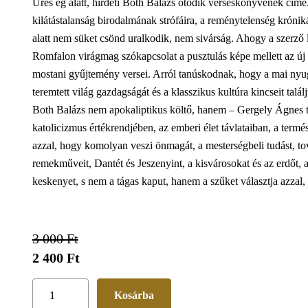
Üres ég alatt, hirdeti Both Balázs ötödik verseskönyvének cím
kilátástalanság birodalmának strófáira, a reménytelenség krónik
alatt nem süket csönd uralkodik, nem sivárság. Ahogy a szerző 
Romfalon virágmag szókapcsolat a pusztulás képe mellett az új él
mostani gyűjtemény versei. Arról tanúskodnak, hogy a mai nyugat
teremtett világ gazdagságát és a klasszikus kultúra kincseit talál
Both Balázs nem apokaliptikus költő, hanem – Gergely Ágnes tal
katolicizmus értékrendjében, az emberi élet távlataiban, a termé
azzal, hogy komolyan veszi önmagát, a mesterségbeli tudást, tov
remekműveit, Dantét és Jeszenyint, a kisvárosokat és az erdőt, a
keskenyet, s nem a tágas kaput, hanem a szűket választja azzal,
3 000 Ft
2 400 Ft