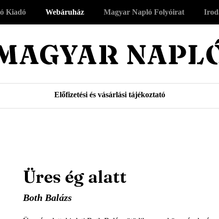
ó Kiadó
Webáruház
Magyar Napló Folyóirat
Irod
Előfizetési és vásárlási tájékoztató
Üres ég alatt
Both Balázs