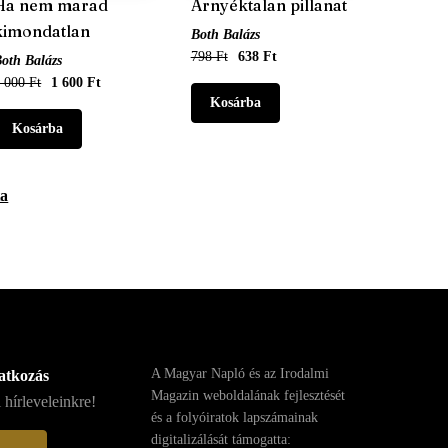
Ha nem marad
Árnyéktalan pillanat
kimondatlan
Both Balázs
798 Ft
638 Ft
oth Balázs
 000 Ft
1 600 Ft
ta
A Magyar Napló és az Irodalmi
ratkozás
Magazin weboldalának fejlesztését
 hírleveleinkre!
és a folyóiratok lapszámainak
digitalizálását támogatta: