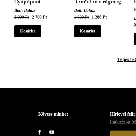
Gyújtópont
Romfalon virágmag
Both Balázs
Both Balázs
3 000 Ft
2 700 Ft
1 600 Ft
1 280 Ft
B
2
Teljes lis
Kövess minket
Hírlevél feli
Iratkozzon fel