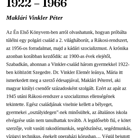
1922 – 1966
Maklári Vinkler Péter
Az Én Első Könyvem-ben arról olvashatunk, hogyan próbálta
túlélni egy polgári család a 2. világháborút, a Rákosi-rendszert,
az 1956-os forradalmat, majd a kádári szocializmust. A krónika
azonban korábban kezdődik: az 1900-as évek elejétől,
Szabadkán, ahonnan a Vinkler-család három gyermekkel 1922-
ben költözött Szegedre. Dr. Vinkler Elemér leánya, Mária itt
ismerkedett meg a szerző édesapjával, Maklári Péterrel, aki
magyar királyi csendőr századosként szolgált. Ezért az apát az
1945 utáni Rákosi-rendszer a szocializmus ellenségének
tekintette. Egész családjának viselnie kellett a bélyeget,
gyermekei „osztályidegen”-nek minősültek, az általános iskola
elvégzése után nem tanulhattak tovább. A legidősebb fiú, e kötet
szerzője, volt vasúti rakodómunkás, segédszínész, segédmunkás,
vízügyi technikus, énekelt operaházi kórusban… Végül bejutott