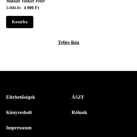
Maklári Vinkler Péter
5 000 Ft
4 000 Ft
Teljes lista
Menü
Elérhetőségek
ÁSZF
-
Könyvesbolt
Rólunk
Magyar
Napló
Impresszum
-
Lábléc