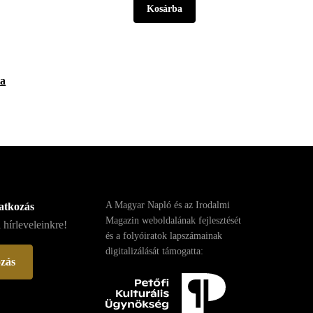
ta
A Magyar Napló és az Irodalmi
ratkozás
Magazin weboldalának fejlesztését
 hírleveleinkre!
és a folyóiratok lapszámainak
digitalizálását támogatta:
ozás