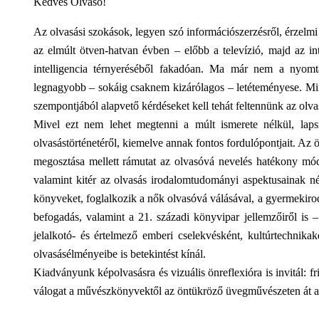
Kedves Olvasó!
Az olvasási szokások, legyen szó információszerzésről, érzelmi
az elmúlt ötven-hatvan évben – előbb a televízió, majd az in
intelligencia térnyeréséből fakadóan. Ma már nem a nyomta
legnagyobb – sokáig csaknem kizárólagos – letéteményese. Mi
szempontjából alapvető kérdéseket kell tehát feltennünk az olvasá
Mivel ezt nem lehet megtenni a múlt ismerete nélkül, laps
olvasástörténetéről, kiemelve annak fontos fordulópontjait. Az 
megosztása mellett rámutat az olvasóvá nevelés hatékony módsz
valamint kitér az olvasás irodalomtudományi aspektusainak néh
könyveket, foglalkozik a nők olvasóvá válásával, a gyermekiroda
befogadás, valamint a 21. századi könyvipar jellemzőiről is 
jelalkotó- és értelmező emberi cselekvésként, kultúrtechnika
olvasásélményeibe is betekintést kínál.
Kiadványunk képolvasásra és vizuális önreflexióra is invitál: 
válogat a művészkönyvektől az öntükröző üvegművészeten át a g