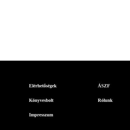
Menü
Elérhetőségek
ÁSZF
-
Könyvesbolt
Rólunk
Magyar
Napló
Impresszum
-
Lábléc