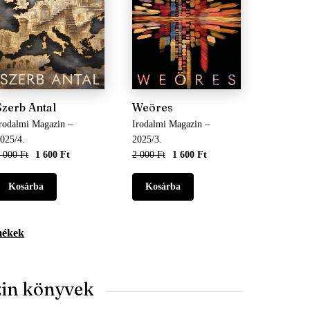
Szerb Antal
Weöres
rodalmi Magazin –
Irodalmi Magazin –
025/4.
2025/3.
 000 Ft
1 600 Ft
2 000 Ft
1 600 Ft
mékek
zin könyvek