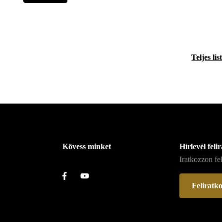
Teljes lis
Kövess minket
Hírlevél feli
Iratkozzon fel
Feliratk