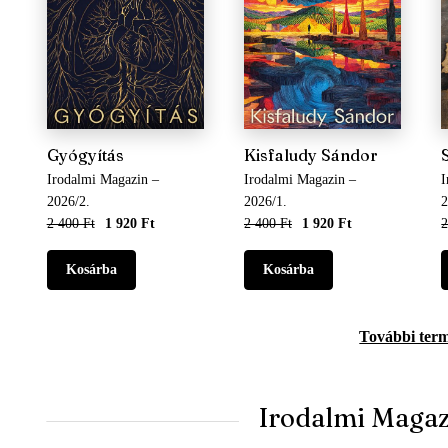
Gyógyítás
Kisfaludy Sándor
Irodalmi Magazin –
Irodalmi Magazin –
I
2026/2.
2026/1.
2
2 400 Ft
1 920 Ft
2 400 Ft
1 920 Ft
2
További ter
Irodalmi Maga