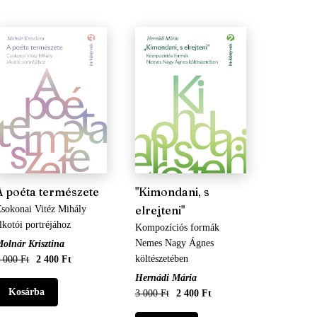
A poéta természete
"Kimondani, s
elrejteni"
sokonai Vitéz Mihály
lkotói portréjához
Kompozíciós formák
Nemes Nagy Ágnes
olnár Krisztina
költészetében
 000 Ft
2 400 Ft
Hernádi Mária
3 000 Ft
2 400 Ft