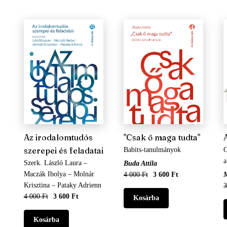
Az irodalomtudós
"Csak ő maga tudta"
szerepei és feladatai
Babits-tanulmányok
C
a
Szerk. László Laura –
Buda Attila
Maczák Ibolya – Molnár
4 000 Ft
3 600 Ft
M
Krisztina – Pataky Adrienn
3
4 000 Ft
3 600 Ft