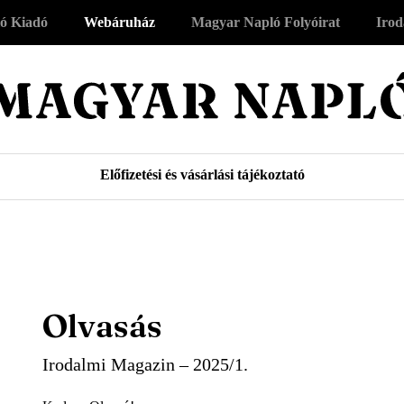
ó Kiadó
Webáruház
Magyar Napló Folyóirat
Irod
Előfizetési és vásárlási tájékoztató
Olvasás
Irodalmi Magazin – 2025/1.