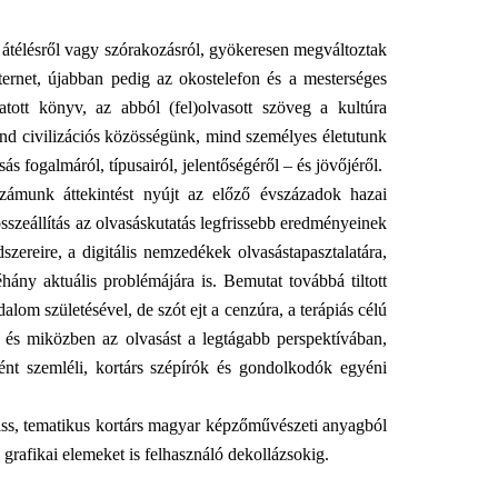
 átélésről vagy szórakozásról, gyökeresen megváltoztak
ternet, újabban pedig az okostelefon és a mesterséges
tott könyv, az abból (fel)olvasott szöveg a kultúra
nd civilizációs közösségünk, mind személyes életutunk
s fogalmáról, típusairól, jelentőségéről – és jövőjéről.
zámunk áttekintést nyújt az előző évszázadok hazai
összeállítás az olvasáskutatás legfrissebb eredményeinek
ereire, a digitális nemzedékek olvasástapasztalatára,
ány aktuális problémájára is. Bemutat továbbá tiltott
lom születésével, de szót ejt a cenzúra, a terápiás célú
– és miközben az olvasást a legtágabb perspektívában,
ként szemléli, kortárs szépírók és gondolkodók egyéni
friss, tematikus kortárs magyar képzőművészeti anyagból
rafikai elemeket is felhasználó dekollázsokig.