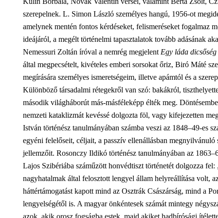
Kulin Borbála, Novák Valentin versei, valamint Berta Zsolt, 
szerepelnek. L. Simon László személyes hangú, 1956-ot megidéz
amelynek mentén fontos kérdéseket, felismeréseket fogalmaz meg
ideájáról, a megélt történelmi tapasztalatok tovább adásának ak
Nemessuri Zoltán íróval a nemrég megjelent
Egy láda dicsőség
által megpecsételt, kivételes emberi sorsokat őriz, Biró Máté sze
megírására személyes ismeretségeim, illetve apámtól és a szerepl
Különböző társadalmi rétegekről van szó: bakákról, tiszthelyette
második világháborút más-másféleképp élték meg. Döntésemben j
nemzeti kataklizmát kevéssé dolgozta föl, vagy kifejezetten meg
István történész tanulmányában számba veszi az 1848–49-es sza
egyéni felelőseit, céljait, a passzív ellenállásban megnyilvánuló
jellemzőit. Rosonczy Ildikó történész tanulmányában az 1863–64
Lajos Szibériába száműzött honvédtiszt történetét dolgozza fe
nagyhatalmak által felosztott lengyel állam helyreállítása volt, 
háttértámogatást kapott mind az Osztrák Császárság, mind a Poro
lengyelségétől is. A magyar önkéntesek számát mintegy négyszáz
azok, akik orosz fogságba estek, majd akiket hadbírósági ítélette