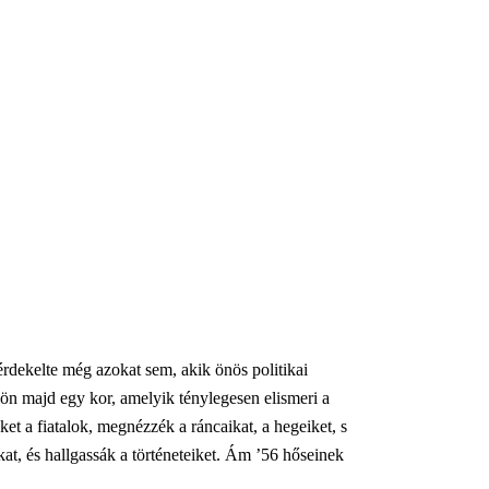
rdekelte még azokat sem, akik önös politikai
 jön majd egy kor, amelyik ténylegesen elismeri a
ket a fiatalok, megnézzék a ráncaikat, a hegeiket, s
kat, és hallgassák a történeteiket. Ám ’56 hőseinek