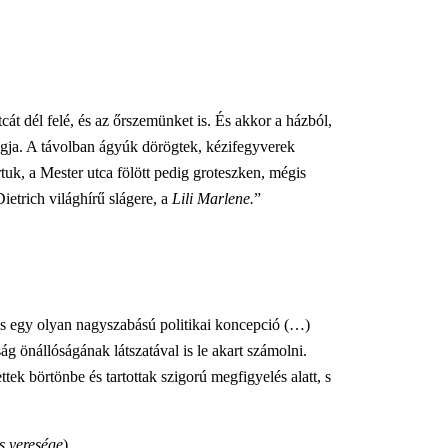
át dél felé, és az őrszemünket is. És akkor a házból,
angja. A távolban ágyúk dörögtek, kézifegyverek
uk, a Mester utca fölött pedig groteszken, mégis
etrich világhírű slágere, a
Lili Marlene.
”
ás egy olyan nagyszabású politikai koncepció (…)
ág önállóságának látszatával is le akart számolni.
ek börtönbe és tartottak szigorú megfigyelés alatt, s
s veresége
)