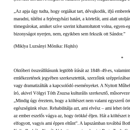
„Az apja úgy tudta, hogy orgiákat tart, dévajkodik, ifjú embere
maradni, túlélni a fejéregyházi határt, a körtefát, ami alatt utoljá
tömegsírokat, amiket szíve szerint kihantoltatott volna, egyen-
bizonyságot nyerjen, nem, egyikben sem fekszik ott Sándor.”
(Miklya Luzsányi Mónika:
Hajtás
)
*
Októberi összeállításunk legtöbb írását az 1848–49-es, valamin
emlékezetének jegyében szerkesztettük, szerzőink szépprózában
vagy dramatizálták a kapcsolódó eseményeket. A Nyitott Műhel
író, akivel Völgyi Tóth Zsuzsa kulturális szerkesztő, műsorvezető
„Mindig úgy éreztem, hogy a költészet nem valami egyszerű örö
egészségünk része. Rehabilitálja azt, ami elvész – ami lehet öröm
az ember eszelős vágya az, hogy örökké éljen. Hát a költészet is
elfogyott, vagyis ami éppen eltűnt”. A lapszámban továbbá Bot