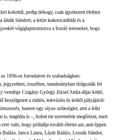
kkel kokettál, pedig dehogy, csak igyekezett életben
ra látták Sándort, a letört kukoricatáblát és a
egyenkét végiglajstromozva a foszló tetemeket, hogy
t az 1956-os forradalom és szabadságharc
, jegyzetben, esszében, tanulmányban dolgozták fel
y vendége Czigány György József Attila-díjas költő,
 beszélgetett a rádiós, televíziós és költői pályájáról:
mszerzés, hanem egy olyan szükséglet, ami a lelki
 is, tragédia is –, holott mi szeretnénk megőrizni, mert
 erre való, hogy próbálja tovább éltetni azt, ami éppen
h Balázs, Iancu Laura, Lázár Balázs, Lezsák Sándor,