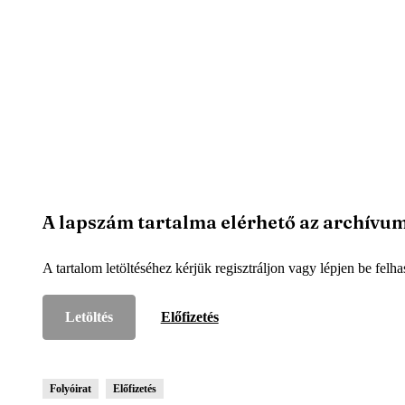
A lapszám tartalma elérhető az archívu
A tartalom letöltéséhez kérjük regisztráljon vagy lépjen be felha
Letöltés
Előfizetés
Folyóirat
Előfizetés