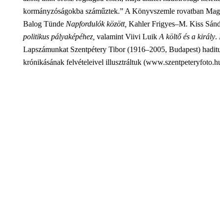
kormányzóságokba száműztek.” A Könyvszemle rovatban Mag
Balog Tünde
Napfordulók között,
Kahler Frigyes–M. Kiss Sán
politikus pályaképéhez,
valamint Viivi Luik
A költő és a király
.
Lapszámunkat Szentpétery Tibor (1916–2005, Budapest) haditu
krónikásának felvételeivel illusztráltuk (www.szentpeteryfoto.h