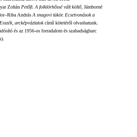
yar Zoltán
Petőfi. A folklórhőssé vált költő,
Jámborné
dor–Riba András
A snagovi tükör. Ecsetvonások a
Esszék, arcképvázlatok
című kötetéről olvashatunk.
dósító és az 1956-os forradalom és szabadságharc
u).