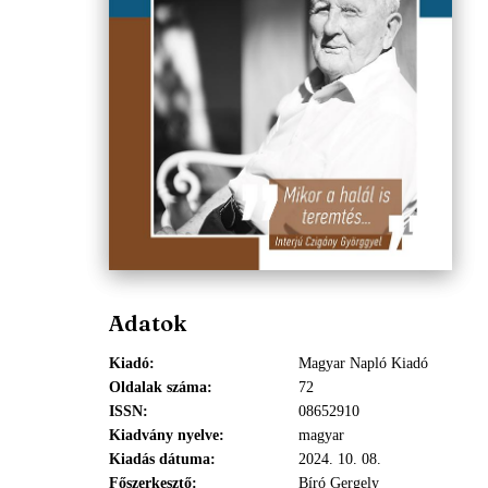
Adatok
Kiadó
Magyar Napló Kiadó
Oldalak száma
72
ISSN
08652910
Kiadvány nyelve
magyar
Kiadás dátuma
2024. 10. 08.
Főszerkesztő
Bíró Gergely