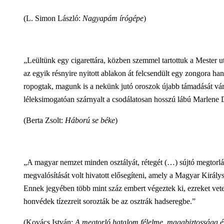
(L. Simon László:
Nagyapám írógépe
)
„Leültünk egy cigarettára, közben szemmel tartottuk a Mester utc
az egyik résnyire nyitott ablakon át felcsendült egy zongora h
ropogtak, magunk is a nekünk jutó oroszok újabb támadását várt
léleksimogatóan szárnyalt a csodálatosan hosszú lábú Marlene Di
(Berta Zsolt:
Háború se béke
)
„A magyar nemzet minden osztályát, rétegét (…) sújtó megtorl
megvalósítását volt hivatott elősegíteni, amely a Magyar Királys
Ennek jegyében több mint száz embert végeztek ki, ezreket vetett
honvédek tízezreit sorozták be az osztrák hadseregbe.”
(Kovács István:
A megtorló hatalom félelme, magabiztossága é