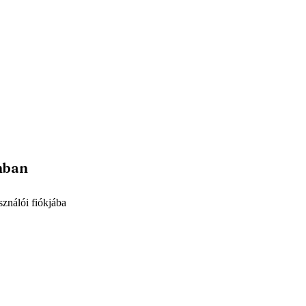
mban
sználói fiókjába