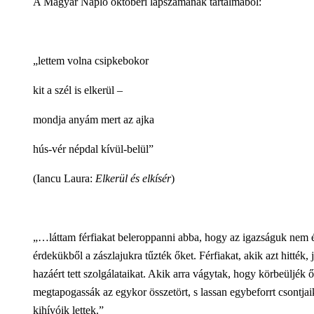
A Magyar Napló októberi lapszámának tartalmából:
„lettem volna csipkebokor
kit a szél is elkerül –
mondja anyám mert az ajka
hús-vér népdal kívül-belül”
(Iancu Laura:
Elkerül és elkísér
)
„…láttam férfiakat beleroppanni abba, hogy az igazságuk nem é
érdekükből a zászlajukra tűzték őket. Férfiakat, akik azt hitték,
hazáért tett szolgálataikat. Akik arra vágytak, hogy körbeüljék ő
megtapogassák az egykor összetört, s lassan egybeforrt csontjai
kihívóik lettek.”