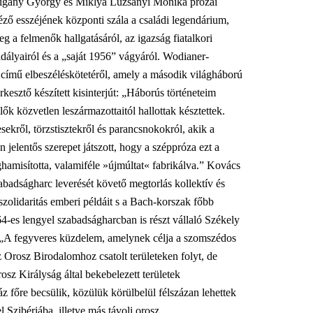
Czigány György és Miklya Luzsányi Mónika prózái
ő esszéjének központi szála a családi legendárium,
 a felmenők hallgatásáról, az igazság fiatalkori
adályairól és a „saját 1956” vágyáról. Wodianer-
című elbeszéléskötetéről, amely a második világháború
rkesztő készített kisinterjút: „Háborús történeteim
ők közvetlen leszármazottaitól hallottak késztettek.
sekről, törzstisztekről és parancsnokokról, akik a
elentős szerepet játszott, hogy a széppróza ezt a
hamisította, valamiféle »újmúltat« fabrikálva.” Kovács
badságharc leverését követő megtorlás kollektív és
 szolidaritás emberi példáit s a Bach-korszak főbb
-es lengyel szabadságharcban is részt vállaló Székely
l: „A fegyveres küzdelem, amelynek célja a szomszédos
az Orosz Birodalomhoz csatolt területeken folyt, de
sz Királyság által bekebelezett területek
 főre becsülik, közülük körülbelül félszázan lehettek
l Szibériába, illetve más távoli orosz