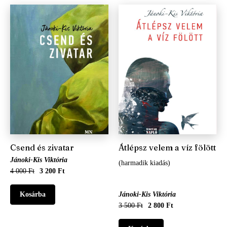
Csend és zivatar
Átlépsz velem a víz fölött
Jánoki-Kis Viktória
(harmadik kiadás)
4 000 Ft
3 200 Ft
Jánoki-Kis Viktória
3 500 Ft
2 800 Ft