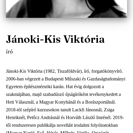
Jánoki-Kis Viktória
író
Jánoki-Kis Viktória (1982, Tiszaföldvár), író, forgatókönyvíró.
2006-ban végezett a Budapesti Műszaki és Gazdaságtudományi
Egyetem építészmérnöki karán. Hat évig dolgozott a
szakmájában, majd szabadúszó újságíróként tevékenykedett a
Heti Válasznál, a Magyar Konyhánál és a Borászportálnál.
2018-tól szépíró kurzusokon tanult Lackfi Jánosnál, Zsiga
Henriknél, Petőcz Andrásnál és Horváth László Imrénél. 2019-
től rendszeresen publikálja novelláit irodalmi folyóiratokban
(Magyar Napló, Eső, Hévíz, Műhely, Vigilia, Országút,