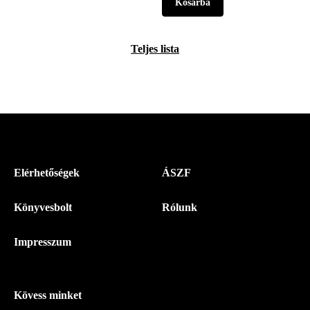
Teljes lista
Menü
Elérhetőségek
ÁSZF
-
Könyvesbolt
Rólunk
Magyar
Napló
Impresszum
-
Lábléc
Kövess minket