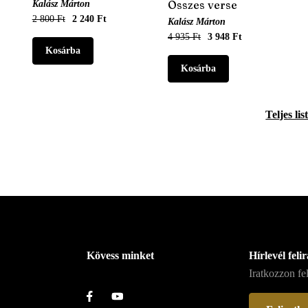
Összes verse
Kalász Márton
2 800 Ft
2 240 Ft
Kalász Márton
4 935 Ft
3 948 Ft
Teljes lis
Kövess minket
Hírlevél feli
Iratkozzon fel