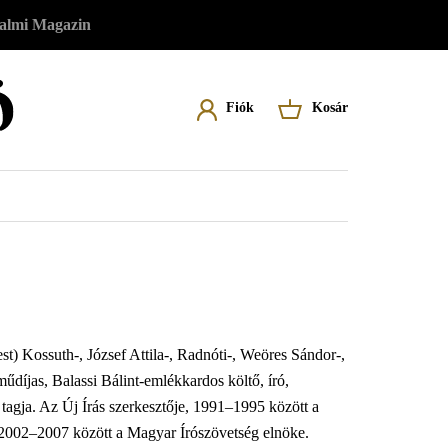
almi Magazin
Felhasználói
Fiók
Kosár
Felhasználói fiókod eléréséhez először
A kosár üres
menü
lépj be vagy regisztrálj.
Belépés
Regisztráció
) Kossuth-, József Attila-, Radnóti-, Weöres Sándor-,
díjas, Balassi Bálint-emlékkardos költő, író,
gja. Az Új Írás szerkesztője, 1991–1995 között a
. 2002–2007 között a Magyar Írószövetség elnöke.