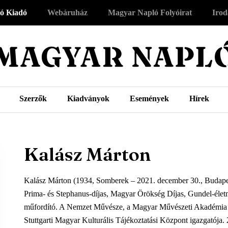
ó Kiadó
Webáruház
Magyar Napló Folyóirat
Irod
Szerzők
Kiadványok
Események
Hírek
Kalász Márton
Kalász Márton (1934, Somberek – 2021. december 30., Budapest
Prima- és Stephanus-díjas, Magyar Örökség Díjas, Gundel-életmű
műfordító. A Nemzet Művésze, a Magyar Művészeti Aka­démia ta
Stuttgarti Magyar Kulturális Tájékoztatási Központ igazgatója