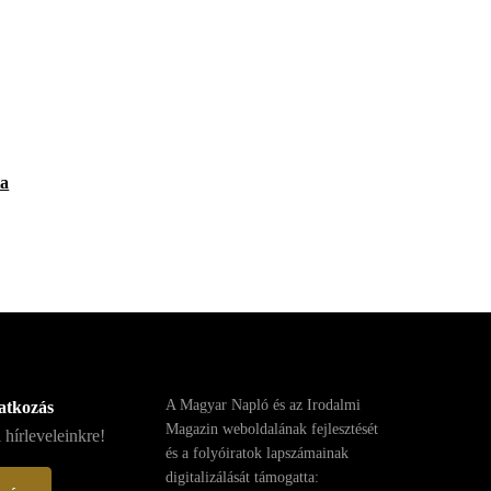
ta
A Magyar Napló és az Irodalmi
ratkozás
Magazin weboldalának fejlesztését
 hírleveleinkre!
és a folyóiratok lapszámainak
digitalizálását támogatta: