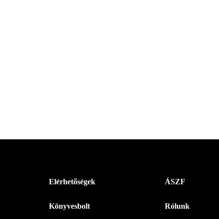
Menü
Elérhetőségek
ÁSZF
-
Könyvesbolt
Rólunk
Magyar