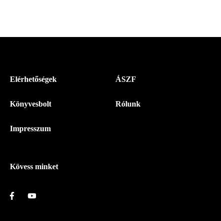
Menü
Elérhetőségek
ÁSZF
-
Könyvesbolt
Rólunk
Magyar
Napló
Impresszum
-
Lábléc
Kövess minket