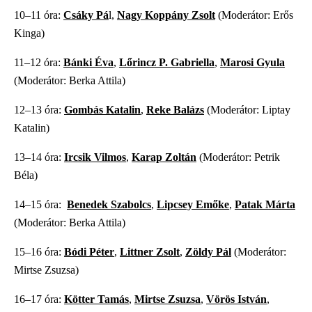
10–11 óra:
Csáky Pá
l,
Nagy Koppány Zsolt
(Moderátor: Erős
Kinga)
11–12 óra:
Bánki Éva
,
Lőrincz P. Gabriella
,
Marosi Gyula
(Moderátor: Berka Attila)
12–13 óra:
Gombás Katalin
,
Reke Balázs
(Moderátor: Liptay
Katalin)
13–14 óra:
Ircsik Vilmos
,
Karap Zoltán
(Moderátor: Petrik
Béla)
14–15 óra:
Benedek Szabolcs
,
Lipcsey Emőke
,
Patak Márta
(Moderátor: Berka Attila)
15–16 óra:
Bódi Péter
,
Littner Zsolt
,
Zöldy Pál
(Moderátor:
Mirtse Zsuzsa)
16–17 óra:
Kötter Tamás
,
Mirtse Zsuzsa
,
Vörös István
,