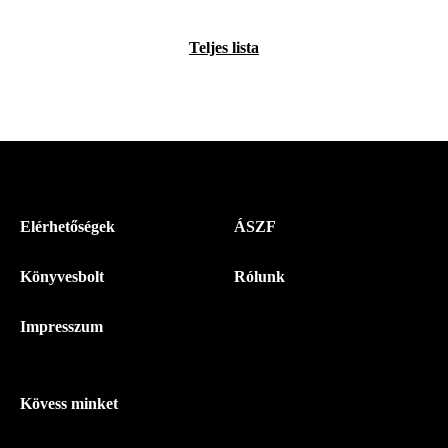
Teljes lista
Menü
Elérhetőségek
ÁSZF
-
Könyvesbolt
Rólunk
Magyar
Napló
Impresszum
-
Lábléc
Kövess minket