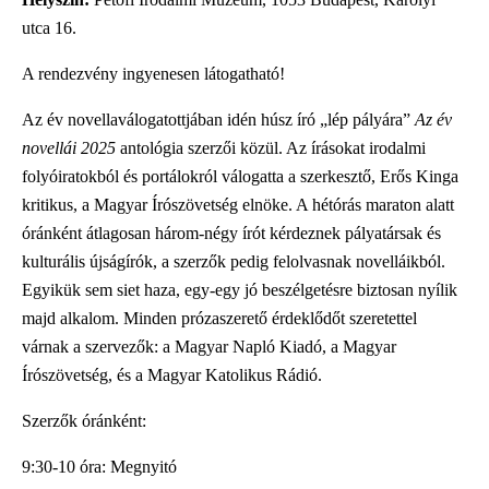
utca 16.
A rendezvény ingyenesen látogatható!
Az év novellaválogatottjában idén húsz író „lép pályára”
Az év
novellái 2025
antológia szerzői közül. Az írásokat irodalmi
folyóiratokból és portálokról válogatta a szerkesztő, Erős Kinga
kritikus, a Magyar Írószövetség elnöke. A hétórás maraton alatt
óránként átlagosan három-négy írót kérdeznek pályatársak és
kulturális újságírók, a szerzők pedig felolvasnak novelláikból.
Egyikük sem siet haza, egy-egy jó beszélgetésre biztosan nyílik
majd alkalom. Minden prózaszerető érdeklődőt szeretettel
várnak a szervezők: a Magyar Napló Kiadó, a Magyar
Írószövetség, és a Magyar Katolikus Rádió.
Szerzők óránként:
9:30-10 óra: Megnyitó