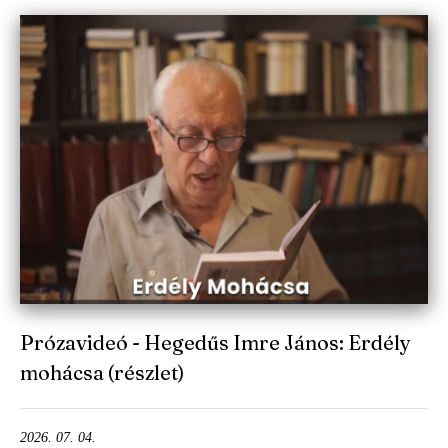
Prózavideó - Hegedűs Imre János: Erdély
mohácsa (részlet)
2026. 07. 04.