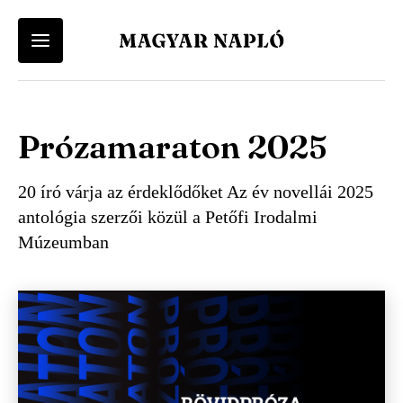
Felhasználói
Keresés
Fiók
Kosár
Vissza a menü-be
Vissza a menü-be
menü
Prózamaraton 2025
Felhasználói fiókod eléréséhez először lépj be vagy regisztrálj.
A kosár üres
Ugrás
a
Menü
Magyar Napló Kiadó
tartalomra
20 író várja az érdeklődőket Az év novellái 2025
Belépés
Regisztráció
-
Webáruház
antológia szerzői közül a Petőfi Irodalmi
Múzeumban
Magyar
Magyar Napló Folyóirat
Napló
Irodalmi Magazin
-
Főmenü