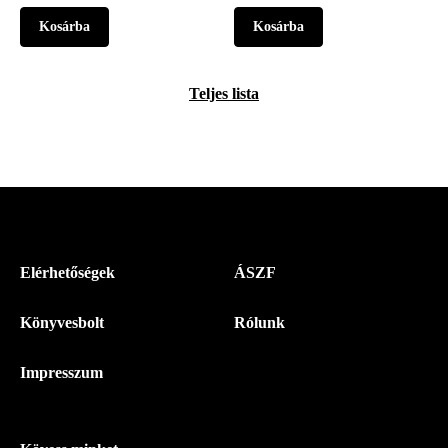
Teljes lista
Menü
Elérhetőségek
ÁSZF
-
Könyvesbolt
Rólunk
Magyar
Napló
Impresszum
-
Lábléc