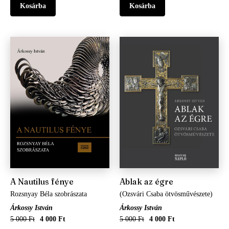
A Nautilus fénye
Ablak az égre
Rozsnyay Béla szobrászata
(Ozsvári Csaba ötvösművészete)
Árkossy István
Árkossy István
5 000 Ft
4 000 Ft
5 000 Ft
4 000 Ft