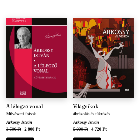
A lélegző vonal
Világsíkok
Művészeti írások
ábrázolás és tükrözés
Árkossy István
Árkossy István
3 500 Ft
2 800 Ft
5 900 Ft
4 720 Ft