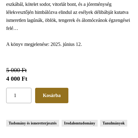
eszkábál, kötelet sodor, vitorlát bont, és a jóreménység
lélekvesztőjén himbálózva elindul az esélyek délibábját kutatva
ismeretlen lagúnák, öblök, tengerek és álomóceánok égzengései
felé…
A könyv megjelenése: 2025. június 12.
5 000 Ft
4 000 Ft
Tudomány és ismeretterjesztés
Irodalomtudomány
Tanulmányok