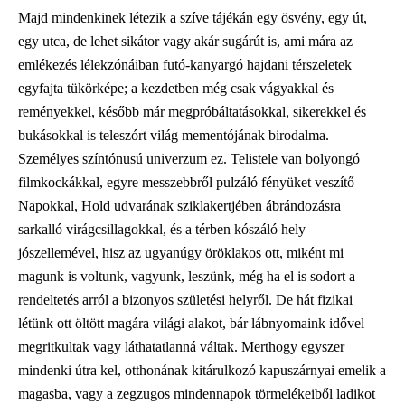
Majd mindenkinek létezik a szíve tájékán egy ösvény, egy út,
egy utca, de lehet sikátor vagy akár sugárút is, ami mára az
emlékezés lélekzónáiban futó-kanyargó hajdani térszeletek
egyfajta tükörképe; a kezdetben még csak vágyakkal és
reményekkel, később már megpróbáltatásokkal, sikerekkel és
bukásokkal is teleszórt világ mementójának birodalma.
Személyes színtónusú univerzum ez. Telistele van bolyongó
filmkockákkal, egyre messzebbről pulzáló fényüket veszítő
Napokkal, Hold udvarának sziklakertjében ábrándozásra
sarkalló virágcsillagokkal, és a térben kószáló hely
jószellemével, hisz az ugyanúgy öröklakos ott, miként mi
magunk is voltunk, vagyunk, leszünk, még ha el is sodort a
rendeltetés arról a bizonyos születési helyről. De hát fizikai
létünk ott öltött magára világi alakot, bár lábnyomaink idővel
megritkultak vagy láthatatlanná váltak. Merthogy egyszer
mindenki útra kel, otthonának kitárulkozó kapuszárnyai emelik a
magasba, vagy a zegzugos mindennapok törmelékeiből ladikot