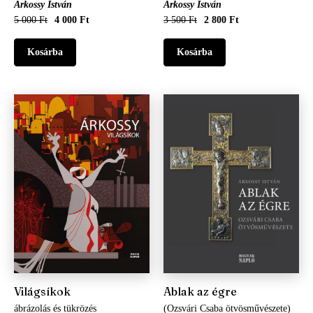
Árkossy István
Árkossy István
5 000 Ft
4 000 Ft
3 500 Ft
2 800 Ft
Világsíkok
Ablak az égre
ábrázolás és tükrözés
(Ozsvári Csaba ötvösművészete)