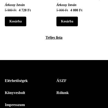
Árkossy István
Árkossy István
5 900 Ft
4 720 Ft
5 000 Ft
4 000 Ft
Teljes lista
Menü
Elérhetőségek
ÁSZF
-
Könyvesbolt
Rólunk
Magyar
Napló
Impresszum
-