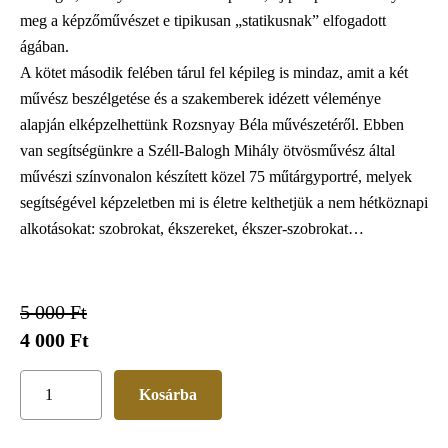
meg a képzőművészet e tipikusan „statikusnak” elfogadott
ágában.
A kötet második felében tárul fel képileg is mindaz, amit a két
művész beszélgetése és a szakemberek idézett véleménye
alapján elképzelhettünk Rozsnyay Béla művészetéről. Ebben
van segítségünkre a Széll-Balogh Mihály ötvösművész által
művészi színvonalon készített közel 75 műtárgyportré, melyek
segítségével képzeletben mi is életre kelthetjük a nem hétköznapi
alkotásokat: szobrokat, ékszereket, ékszer-szobrokat…
5 000 Ft
4 000 Ft