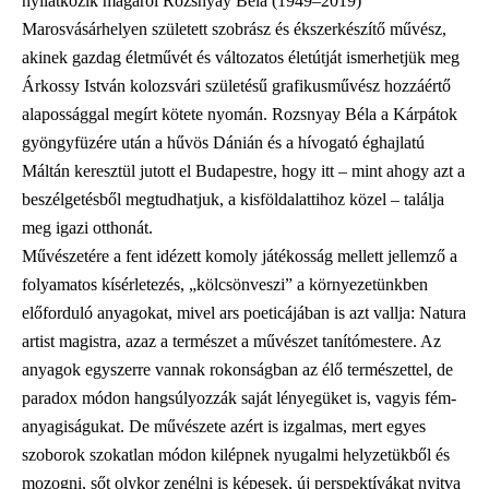
nyilatkozik magáról Rozsnyay Béla (1949–2019)
Marosvásárhelyen született szobrász és ékszerkészítő művész,
akinek gazdag életművét és változatos életútját ismerhetjük meg
Árkossy István kolozsvári születésű grafikusművész hozzáértő
alapossággal megírt kötete nyomán. Rozsnyay Béla a Kárpátok
gyöngyfüzére után a hűvös Dánián és a hívogató éghajlatú
Máltán keresztül jutott el Budapestre, hogy itt – mint ahogy azt a
beszélgetésből megtudhatjuk, a kisföldalattihoz közel – találja
meg igazi otthonát.
Művészetére a fent idézett komoly játékosság mellett jellemző a
folyamatos kísérletezés, „kölcsönveszi” a környezetünkben
előforduló anyagokat, mivel ars poeticájában is azt vallja: Natura
artist magistra, azaz a természet a művészet tanítómestere. Az
anyagok egyszerre vannak rokonságban az élő természettel, de
paradox módon hangsúlyozzák saját lényegüket is, vagyis fém-
anyagiságukat. De művészete azért is izgalmas, mert egyes
szoborok szokatlan módon kilépnek nyugalmi helyzetükből és
mozogni, sőt olykor zenélni is képesek, új perspektívákat nyitva