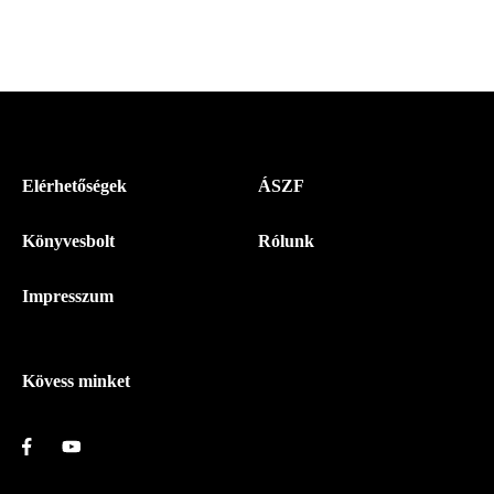
Menü
Elérhetőségek
ÁSZF
-
Könyvesbolt
Rólunk
Magyar
Napló
Impresszum
-
Lábléc
Kövess minket