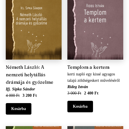
Világirodalom
Irodalomtudomány
Szociográfia
Történelem
Németh László: A
Templom a kertem
nemzeti helytállás
kerti napló egy kissé agyagos
talajú zöldségeskert műveléséről
drámája és győzelme
Rideg István
Ifj. Sipka Sándor
3 000 Ft
2 400 Ft
4 000 Ft
3 200 Ft