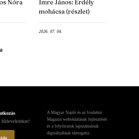
tos Nóra
Imre János: Erdély
mohácsa (részlet)
2026. 07. 04.
ta
A Magyar Napló és az Irodalmi
ratkozás
Magazin weboldalának fejlesztését
 hírleveleinkre!
és a folyóiratok lapszámainak
digitalizálását támogatta:
ozás