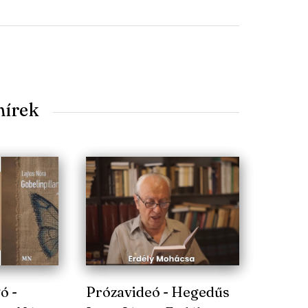
hírek
ó -
Prózavideó - Hegedűs