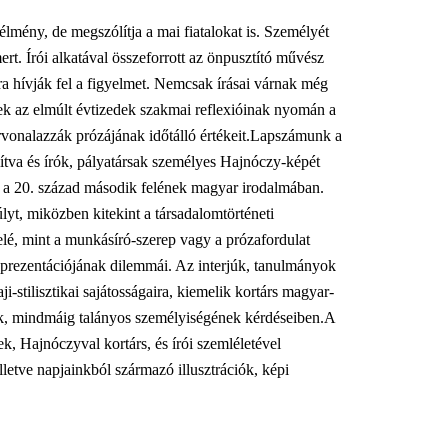
lmény, de megszólítja a mai fiatalokat is. Személyét
t. Írói alkatával összeforrott az önpusztító művész
a hívják fel a figyelmet. Nemcsak írásai várnak még
ek az elmúlt évtizedek szakmai reflexióinak nyomán a
örvonalazzák prózájának időtálló értékeit.Lapszámunk a
tva és írók, pályatársak személyes Hajnóczy-képét
z a 20. század második felének magyar irodalmában.
yt, miközben kitekint a társadalomtörténeti
 elé, mint a munkásíró-szerep vagy a prózafordulat
eprezentációjának dilemmái. Az interjúk, tanulmányok
stilisztikai sajátosságaira, kiemelik kortárs magyar-
nak, mindmáig talányos személyiségének kérdéseiben.A
k, Hajnóczyval kortárs, és írói szemléletével
etve napjainkból származó illusztrációk, képi