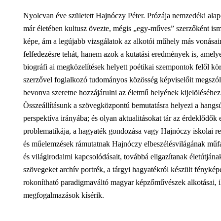
Nyolcvan éve született Hajnóczy Péter. Prózája nemzedéki alapé
már életében kultusz övezte, mégis „egy-műves” szerzőként ismer
képe, ám a legújabb vizsgálatok az alkotói műhely más vonásair
felfedezésre tehát, hanem azok a kutatási eredmények is, amely
biográfi ai megközelítések helyett poétikai szempontok felől k
szerzővel foglalkozó tudományos közösség képviselőit megszólí
bevonva szeretne hozzájárulni az életmű helyének kijelöléséhe
Összeállításunk a szövegközpontú bemutatásra helyezi a hangsúl
perspektíva irányába; és olyan aktualitásokat tár az érdeklődők
problematikája, a hagyaték gondozása vagy Hajnóczy iskolai r
és műelemzések rámutatnak Hajnóczy elbeszélésvilágának műfaji-
és világirodalmi kapcsolódásait, továbbá eligazítanak életútjá
szövegeket archív portrék, a tárgyi hagyatékról készült fényképe
rokonítható paradigmaváltó magyar képzőművészek alkotásai, ill
megfogalmazások kísérik.