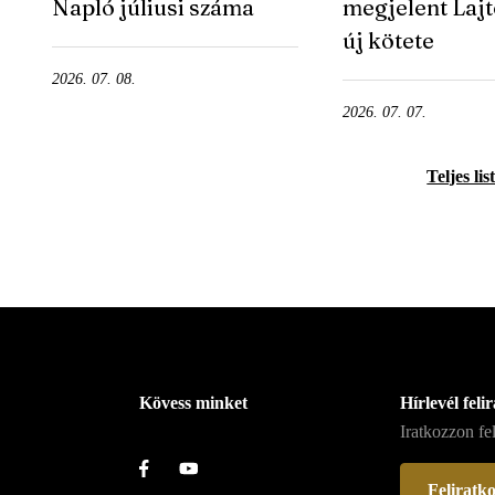
Napló júliusi száma
megjelent Laj
új kötete
2026. 07. 08.
2026. 07. 07.
Teljes lis
Kövess minket
Hírlevél feli
Iratkozzon fel
Feliratk