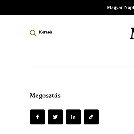
Menü
Ugrás
Magyar Napl
a
-
tartalomra
Magyar
Keresés
Napló
-
Főmenü
Megosztás