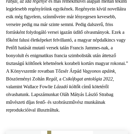
rabjai,
az
Ida regénye
és más remekművei alapján méltán tekinti
legjelesebb regényíróink egyikének. Regényein kívül novelláira
esik még figyelem, színműveire már lényegesen kevesebb,
verseire pedig ma már szinte semmi. Pedig dalszerű, friss
forrásként folydogáló versei igazán üdítő olvasmányok. Ezek a
főként falusi életképeket felvillantó, a magyar népdalkincs vagy
Petőfi hatását mutató versek talán Francis Jammes-nak, a
bonyolult és enigmatikus francia szimbolisták után áttetsző
tisztaságú költőnek lehetnének korabeli kortárs magyar rokonai.”
A Könyvszemle rovatban Tőzsér Árpád
Vagyonos apáink,
Böszörményi Zoltán
Regál,
a
Csikófogat antológia 2022,
valamint Wallace Fowlie
Lázadó költők
című kötetéről
olvashatunk. Lapszámunkat Oláh Mátyás László Strabag
művészeti díjas festő- és szobrászművész munkáinak
reprodukcióival illusztráltuk.