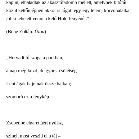
kapun, elhaladtak az akasztófadomb mellett, amelynek bitófái
közül kettőn éppen akkor is lógott egy-egy tetem, körvonalaikat
jól ki lehetett venni a kelő Hold fényénél.”
(Bene Zoltán:
Úton
)
„Hervadt fű szaga a parkban,
a nap még küzd, de gyors a sötétség.
Lent ágak hajolnak össze halkan;
szomorú ez a fénykép.
Zsebedbe cigarettáért nyúlsz,
színeit most veszíti el a táj –