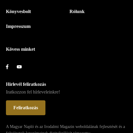
-
Könyvesbolt
Rólunk
Magyar
Napló
Impresszum
-
Lábléc
Kövess minket
Hírlevél feliratkozás
Iratkozzon fel hírleveleinkre!
Feliratkozás
A Magyar Napló és az Irodalmi Magazin weboldalának fejlesztését és a