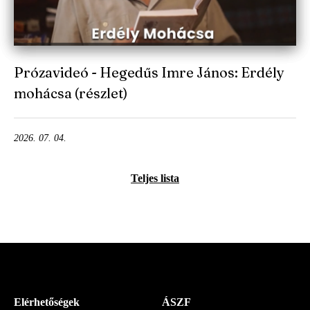
Prózavideó - Hegedűs Imre János: Erdély
mohácsa (részlet)
2026. 07. 04.
Teljes lista
Menü
Elérhetőségek
ÁSZF