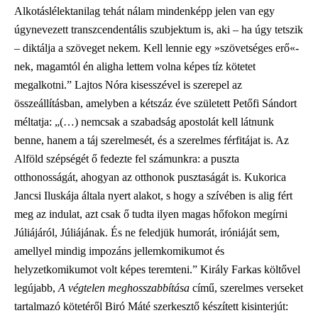
Alkotáslélektanilag tehát nálam mindenképp jelen van egy
úgynevezett transzcendentális szubjektum is, aki – ha úgy tetszik
– diktálja a szöveget nekem. Kell lennie egy »szövetséges erő«-
nek, magamtól én aligha lettem volna képes tíz kötetet
megalkotni.” Lajtos Nóra kisesszével is szerepel az
összeállításban, amelyben a kétszáz éve született Petőfi Sándort
méltatja: „(…) nemcsak a szabadság apostolát kell látnunk
benne, hanem a táj szerelmesét, és a szerelmes férfitájat is. Az
Alföld szépségét ő fedezte fel számunkra: a puszta
otthonosságát, ahogyan az otthonok pusztaságát is. Kukorica
Jancsi Iluskája általa nyert alakot, s hogy a szívében is alig fért
meg az indulat, azt csak ő tudta ilyen magas hőfokon megírni
Júliájáról, Júliájának. És ne feledjük humorát, iróniáját sem,
amellyel mindig impozáns jellemkomikumot és
helyzetkomikumot volt képes teremteni.” Király Farkas költővel
legújabb,
A végtelen meghosszabbítása
című, szerelmes verseket
tartalmazó kötetéről Biró Máté szerkesztő készített kisinterjút: