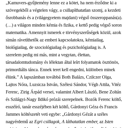
„Kamuvers-gyűjtemény lenne ez a kötet, ha nem érződne ki a
szövegekből a végtelen vágy, a csillapíthatatlan szomj, a kezdeti
ősrobbanás és a (világegyetem majdani) végső összeroppanás(a).
(…) a világon minden kémia és fizika, e kettő pedig végső soron
matematika. Amennyit ismerek e törvényszerűségek közül, azok
simán rávetíthetők az emberi kapcsolatokra, kémiailag,
biológiailag, de szociológiailag és pszichológiailag is. A
szerelem pedig mi más, mint a vegytan, élettan,
társadalomtudomány és lélektan által leírt folyamatok ösztönös,
primordiális tánca. Ennek teret kell engedni, különben minek
élünk.” A lapszámban továbbá Both Balázs, Czilczer Olga,
Lajtos Nóra, Luzsicza István, Szélesi Sándor, Végh Attila, Vitéz
Ferenc, Zirig Árpád versei, valamint Albert László, Bene Zoltán
és Szilágyi-Nagy Ildikó prózái szerepelnek. Bozók Ferenc költő,
esszéíró, tanár esszéjében két költő, Gárdonyi Géza és Francis
Jammes költészetét veti egybe: „Gárdonyi Gézát a széles
nagyérdemű az
Egri csillagok, A láthatatlan ember,
az
Isten