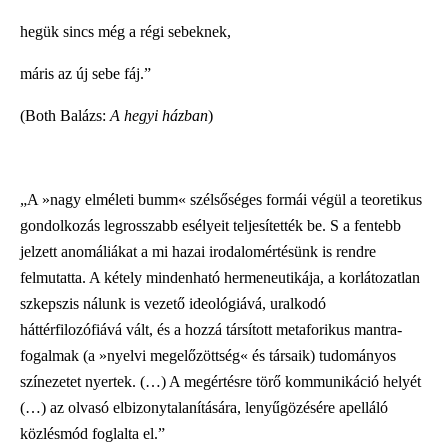
hegük sincs még a régi sebeknek,
máris az új sebe fáj.”
(Both Balázs:
A hegyi házban
)
„A »nagy elméleti bumm« szélsőséges formái végül a teoretikus
gondolkozás legrosszabb esélyeit teljesítették be. S a fentebb
jelzett anomáliákat a mi hazai irodalomértésünk is rendre
felmutatta. A kétely mindenható hermeneutikája, a korlátozatlan
szkepszis nálunk is vezető ideológiává, uralkodó
háttérfilozófiává vált, és a hozzá társított metaforikus mantra-
fogalmak (a »nyelvi megelőzöttség« és társaik) tudományos
színezetet nyertek. (…) A megértésre törő kommunikáció helyét
(…) az olvasó elbizonytalanítására, lenyűgözésére apelláló
közlésmód foglalta el.”