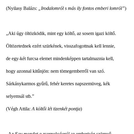
(Nyilasy Balázs:
„Irodalomról s más ily fontos emberi lomról”
)
„Aki úgy öltözködik, mint egy költő, az sosem igazi költő.
Öltözetednek ezért szürkének, visszafogottnak kell lennie,
de egy-két furcsa elemet mindenképpen tartalmaznia kell,
hogy azonnal kitűnjön: nem tömegemberről van szó.
Sárkánykarmos gyűrű, fehér keretes napszemüveg, kék
selyemsál stb.”
(Végh Attila:
A költői lét tizenkét pontja
)
„Az
Egy mondat a zsarnokságról
az emberiség szörnyű