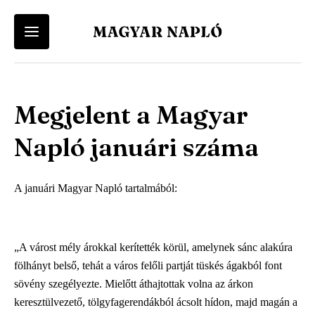
Felhasználói
Keresés
Fiók
Kosár
Vissza a menü-be
Vissza a menü-be
menü
Megjelent a Magyar
Felhasználói fiókod eléréséhez először lépj be vagy regisztrálj.
A kosár üres
Ugrás
a
Menü
Magyar Napló Kiadó
Napló januári száma
tartalomra
Belépés
Regisztráció
-
Webáruház
A januári Magyar Napló tartalmából:
Magyar
Magyar Napló Folyóirat
Napló
Irodalmi Magazin
„A várost mély árokkal kerítették körül, amelynek sánc alakúra
-
fölhányt belső, tehát a város felőli partját tüskés ágakból font
sövény szegélyezte. Mielőtt áthajtottak volna az árkon
Főmenü
keresztülvezető, tölgyfagerendákból ácsolt hídon, majd magán a