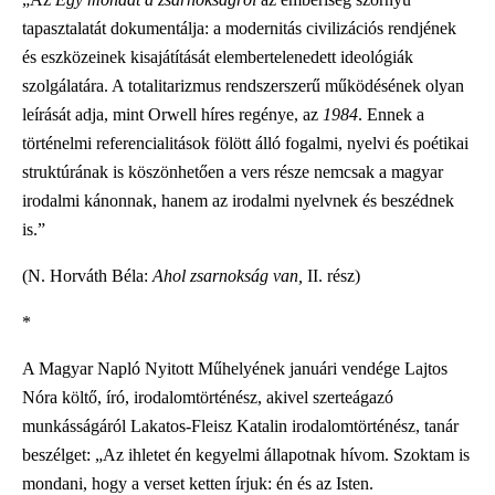
tapasztalatát dokumentálja: a modernitás civilizációs rendjének
és eszközeinek kisajátítását elembertelenedett ideológiák
szolgálatára. A totalitarizmus rendszerszerű működésének olyan
leírását adja, mint Orwell híres regénye, az
1984
. Ennek a
történelmi referencialitások fölött álló fogalmi, nyelvi és poétikai
struktúrának is köszönhetően a vers része nemcsak a magyar
irodalmi kánonnak, hanem az irodalmi nyelvnek és beszédnek
is.”
(N. Horváth Béla:
Ahol zsarnokság van,
II. rész)
*
A Magyar Napló Nyitott Műhelyének januári vendége Lajtos
Nóra költő, író, irodalomtörténész, akivel szerteágazó
munkásságáról Lakatos-Fleisz Katalin irodalomtörténész, tanár
beszélget: „Az ihletet én kegyelmi állapotnak hívom. Szoktam is
mondani, hogy a verset ketten írjuk: én és az Isten.