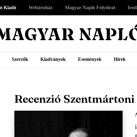
ó Kiadó
Webáruház
Magyar Napló Folyóirat
Irod
Szerzők
Kiadványok
Események
Hírek
Recenzió Szentmártoni 
A