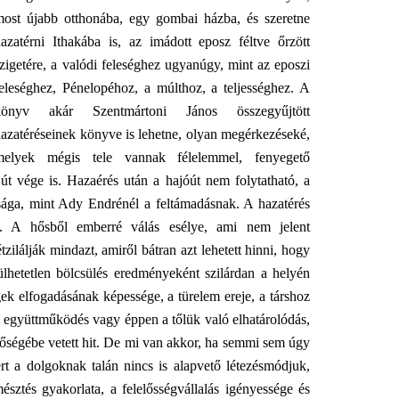
most újabb otthonába, egy gombai házba, és szeretne
hazatérni Ithakába is, az imádott eposz féltve őrzött
zigetére, a valódi feleséghez ugyanúgy, mint az eposzi
feleséghez, Pénelopéhoz, a múlthoz, a teljességhez. A
könyv akár Szentmártoni János összegyűjtött
azatéréseinek könyve is lehetne, olyan megérkezéseké,
melyek mégis tele vannak félelemmel, fenyegető
út vége is. Hazaérés után a hajóút nem folytatható, a
ga, mint Ady Endrénél a feltámadásnak. A hazatérés
ge. A hősből emberré válás esélye, ami nem jelent
ilálják mindazt, amiről bátran azt lehetett hinni, hogy
ülhetetlen bölcsülés eredményeként szilárdan a helyén
égek elfogadásának képessége, a türelem ereje, a társhoz
ó együttműködés vagy éppen a tőlük való elhatárolódás,
etőségébe vetett hit. De mi van akkor, ha semmi sem úgy
rt a dolgoknak talán nincs is alapvető létezésmódjuk,
sztés gyakorlata, a felelősségvállalás igényessége és