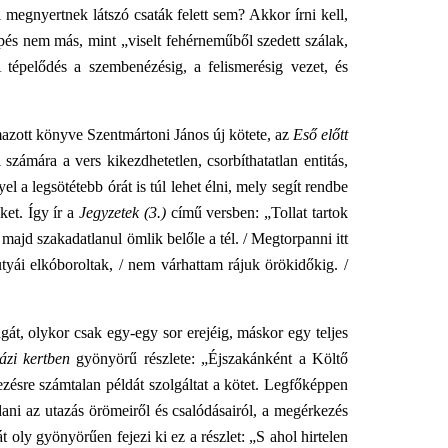
gnyertnek látszó csaták felett sem? Akkor írni kell,
 tépés nem más, mint „viselt fehérneműből szedett szálak,
tépelődés a szembenézésig, a felismerésig vezet, és
zott könyve Szentmártoni János új kötete, az
Eső előtt
ámára a vers kikezdhetetlen, csorbíthatatlan entitás,
 a legsötétebb órát is túl lehet élni, mely segít rendbe
ket. Így ír a
Jegyzetek (3.)
című versben: „Tollat tartok
majd szakadatlanul ömlik belőle a tél. / Megtorpanni itt
tyái elkóboroltak, / nem várhattam rájuk örökidőkig. /
, olykor csak egy-egy sor erejéig, máskor egy teljes
ázi kertben
gyönyörű részlete: „Éjszakánként a Költő
ezésre számtalan példát szolgáltat a kötet. Legfőképpen
ni az utazás örömeiről és csalódásairól, a megérkezés
 oly gyönyörűen fejezi ki ez a részlet: „S ahol hirtelen