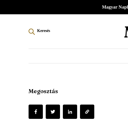
Menü
Ugrás
Magyar Napl
a
-
tartalomra
Magyar
Keresés
Napló
-
Főmenü
Megosztás