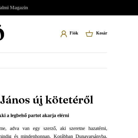
almi Magazin
Felhasználói
Fiók
Kosár
Felhasználói fiókod eléréséhez először
A kosár üres
menü
lépj be vagy regisztrálj.
Belépés
Regisztráció
János új kötetéről
ki a legbelső partot akarja elérni
Íme, adva van egy szerző, aki szeretne hazatérni,
mindig és mindenhonnan. Korábban Dunavarsányba,