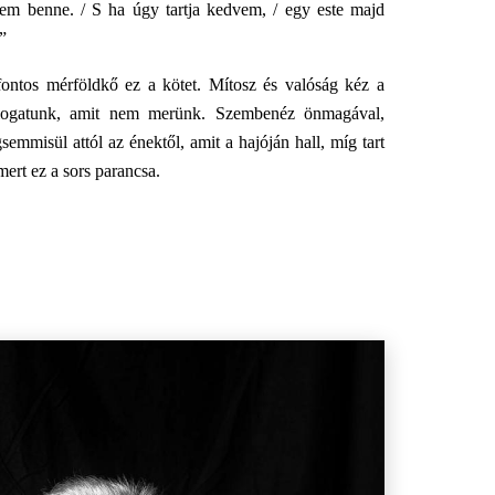
etem benne. / S ha úgy tartja kedvem, / egy este majd
”
ontos mérföldkő ez a kötet. Mítosz és valóság kéz a
alogatunk, amit nem merünk. Szembenéz önmagával,
mmisül attól az énektől, amit a hajóján hall, míg tart
 mert ez a sors parancsa.