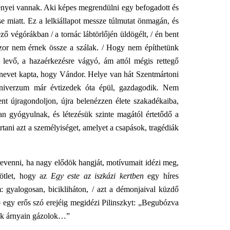
ményei vannak. Aki képes megrendülni egy befogadott és
e miatt. Ez a lelkiállapot messze túlmutat önmagán, és
ő végórákban / a tornác lábtörlőjén üldögélt, / én bent
kszor nem érnek össze a szálak. / Hogy nem építhetünk
 levő, a hazaérkezésre vágyó, ám attól mégis rettegő
a nevet kapta, hogy Vándor. Helye van hát Szentmártoni
univerzum már évtizedek óta épül, gazdagodik. Nem
nt újragondoljon, újra belenézzen élete szakadékaiba,
an gyógyulnak, és létezésük szinte magától értetődő a
rtani azt a személyiséget, amelyet a csapások, tragédiák
venni, ha nagy elődök hangját, motívumait idézi meg,
 ötlet, hogy az
Egy este az iszkázi kertben
egy híres
: gyalogosan, bicikliháton, / azt a démonjaival küzdő
b egy erős szó erejéig megidézi Pilinszkyt: „Begubózva
orsok árnyain gázolok…”