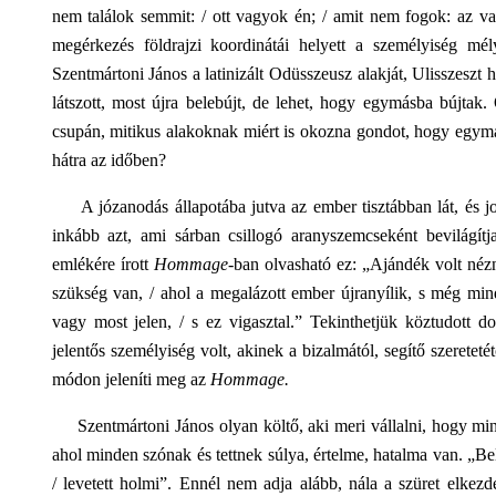
nem találok semmit: / ott vagyok én; / amit nem fogok: az v
megérkezés földrajzi koordinátái helyett a személyiség mél
Szentmártoni János a latinizált Odüsszeusz alakját, Ulisszeszt ho
látszott, most újra belebújt, de lehet, hogy egymásba bújtak.
csupán, mitikus alakoknak miért is okozna gondot, hogy egym
hátra az időben?
A józanodás állapotába jutva az ember tisztábban lát, és jobb
inkább azt, ami sárban csillogó aranyszemcseként bevilágítj
emlékére írott
Hommage
-ban olvasható ez: „Ajándék volt nézni
szükség van, / ahol a megalázott ember újranyílik, s még minde
vagy most jelen, / s ez vigasztal.” Tekinthetjük köztudott 
jelentős személyiség volt, akinek a bizalmától, segítő szereteté
módon jeleníti meg az
Hommage.
Szentmártoni János olyan költő, aki meri vállalni, hogy mind
ahol minden szónak és tettnek súlya, értelme, hatalma van. „Be
/ levetett holmi”. Ennél nem adja alább, nála a szüret elke