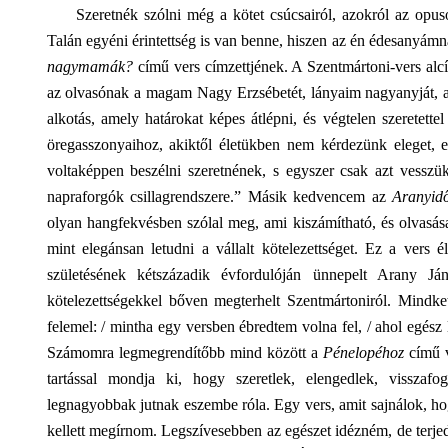
Szeretnék szólni még a kötet csúcsairól, azokról az opuso
Talán egyéni érintettség is van benne, hiszen az én édesanyám
nagymamák?
című vers címzettjének. A Szentmártoni-vers al
az olvasónak a magam Nagy Erzsébetét, lányaim nagyanyját, 
alkotás, amely határokat képes átlépni, és végtelen szeretettel 
öregasszonyaihoz, akiktől életükben nem kérdezünk eleget, 
voltaképpen beszélni szeretnének, s egyszer csak azt vesszük
napraforgók csillagrendszere.” Másik kedvencem az
Aranyid
olyan hangfekvésben szólal meg, ami kiszámítható, és olvasása
mint elegánsan letudni a vállalt kötelezettséget. Ez a vers 
születésének kétszázadik évfordulóján ünnepelt Arany Ján
kötelezettségekkel bőven megterhelt Szentmártoniról. Mindket
felemel: / mintha egy versben ébredtem volna fel, / ahol egész
Számomra legmegrendítőbb mind között a
Pénelopéhoz
című 
tartással mondja ki, hogy szeretlek, elengedlek, vissza
legnagyobbak jutnak eszembe róla. Egy vers, amit sajnálok,
kellett megírnom. Legszívesebben az egészet idézném, de terjed