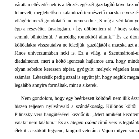
váratlan eltévedésnek is a létezés egészét gazdagító következ
felnevelt, meglehetősen kalandozó természetű macska elvesztés
világértelmező gondolattá tud nemesedni: „S míg a vért könnyez
épp a részvéttel társalogtam. / Így döbbentem rá, / hogy so
semmit büntetlenül, / ameddig romokból állunk.” És az úton
költőalakra visszautalva ne feledjük, gazdájától a macska azt 
János univerzumában neki is. Ez a világ, a Szentmártoni-
diadalmenet, mert a költő igencsak hajlamos arra, hogy minde
olyan sebekre keressen tépést, gyógyírt, melyek végtelen lass
számára. Létezésük pedig azzal is együtt jár, hogy segítik megta
legalább annyira formáltak, mint a sikerek.
Nem gondolom, hogy egy beérkezett költőnél nem illik észre
hiszen teljesen nyilvánvaló a szándékosság. Különös költői
Pilinszky-vers hangütésével kezdődik: „Mert amiként kezdtem
valakit nem találom.” És az
Idegen csönd
című vers is legaláb
élek itt: / szökött fegyenc, kiugrott veterán. / Vajon milyen s