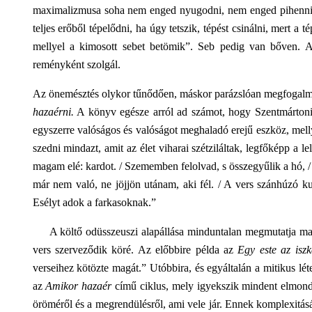
maximalizmusa soha nem enged nyugodni, nem enged pihenni me
teljes erőből tépelődni, ha úgy tetszik, tépést csinálni, mert a
mellyel a kimosott sebet betömik”. Seb pedig van bőven. A 
reményként szolgál.
Az önemésztés olykor tűnődően, máskor parázslóan megfogalma
hazaérni.
A könyv egésze arról ad számot, hogy Szentmártoni sz
egyszerre valóságos és valóságot meghaladó erejű eszköz, mellyel
szedni mindazt, amit az élet viharai szétziláltak, legfőképp a lel
magam elé: kardot. / Szememben felolvad, s összegyűlik a hó, / 
már nem való, ne jöjjön utánam, aki fél. / A vers szánhúzó ku
Esélyt adok a farkasoknak.”
A költő odüsszeuszi alapállása minduntalan megmutatja magát
vers szerveződik köré. Az előbbire példa az
Egy este az iszk
verseihez kötözte magát.” Utóbbira, és egyáltalán a mitikus lét
az
Amikor hazaér
című ciklus, mely igyekszik mindent elmonda
öröméről és a megrendülésről, ami vele jár. Ennek komplexitását