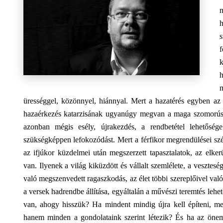
s
h
ürességgel, közönnyel, hiánnyal. Mert a hazatérés egyben az 
hazaérkezés katarzisának ugyanúgy megvan a maga szomorúsá
azonban mégis esély, újrakezdés, a rendbetétel lehetősé
szükségképpen lefokozódást. Mert a férfikor megrendülései szétz
az ifjúkor küzdelmei után megszerzett tapasztalatok, az elker
van. Ilyenek a világ kiküzdött és vállalt szemlélete, a vesztes
való megszenvedett ragaszkodás, az élet többi szereplőivel val
a versek hadrendbe állítása, egyáltalán a művészi teremtés leh
van, ahogy hisszük? Ha mindent mindig újra kell építeni, me
hanem minden a gondolataink szerint létezik? És ha az önemé