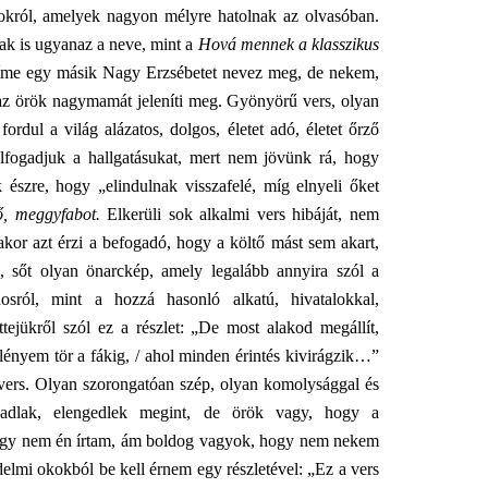
król, amelyek nagyon mélyre hatolnak az olvasóban.
nak is ugyanaz a neve, mint a
Hová mennek a klasszikus
címe egy másik Nagy Erzsébetet nevez meg, de nekem,
az örök nagymamát jeleníti meg. Gyönyörű vers, olyan
fordul a világ alázatos, dolgos, életet adó, életet őrző
elfogadjuk a hallgatásukat, mert nem jövünk rá, hogy
 észre, hogy „elindulnak visszafelé, míg elnyeli őket
ő, meggyfabot.
Elkerüli sok alkalmi vers hibáját, nem
kor azt érzi a befogadó, hogy a költő mást sem akart,
él, sőt olyan önarckép, amely legalább annyira szól a
osról, mint a hozzá hasonló alkatú, hivatalokkal,
tejükről szól ez a részlet: „De most alakod megállít,
 lényem tör a fákig, / ahol minden érintés kivirágzik…”
vers. Olyan szorongatóan szép, olyan komolysággal és
fogadlak, elengedlek megint, de örök vagy, hogy a
 hogy nem én írtam, ám boldog vagyok, hogy nem nekem
elmi okokból be kell érnem egy részletével: „Ez a vers