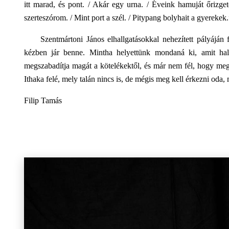
itt marad, és pont. / Akár egy urna. / Éveink hamuját őrizg
szerteszórom. / Mint port a szél. / Pitypang bolyhait a gyerekek.
Szentmártoni János elhallgatásokkal nehezített pályáján f
kézben jár benne. Mintha helyettünk mondaná ki, amit h
megszabadítja magát a kötelékektől, és már nem fél, hogy megse
Ithaka felé, mely talán nincs is, de mégis meg kell érkezni oda,
Filip Tamás