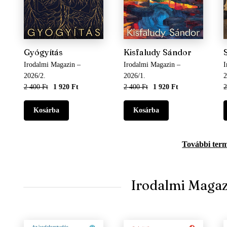
Gyógyítás
Kisfaludy Sándor
Irodalmi Magazin –
Irodalmi Magazin –
I
2026/2.
2026/1.
2
2 400 Ft
1 920 Ft
2 400 Ft
1 920 Ft
2
További ter
Irodalmi Maga