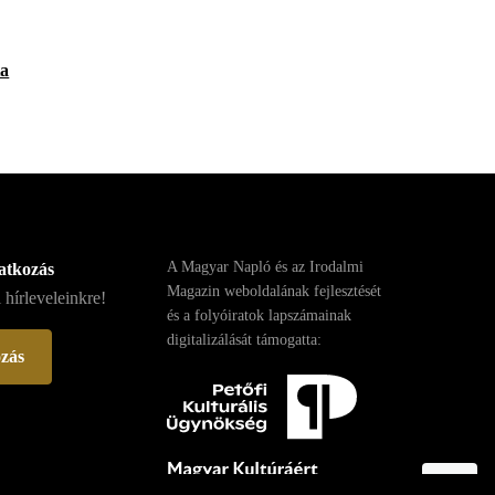
ta
A Magyar Napló és az Irodalmi
ratkozás
Magazin weboldalának fejlesztését
 hírleveleinkre!
és a folyóiratok lapszámainak
digitalizálását támogatta:
ozás