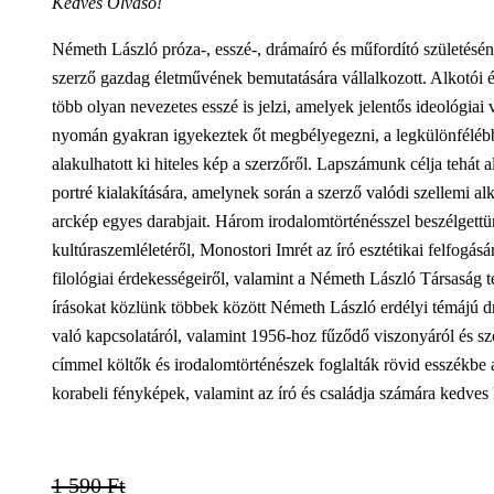
Kedves Olvasó!
Németh László próza-, esszé-, drámaíró és műfordító születésén
szerző gazdag életművének bemutatására vállalkozott. Alkotói é
több olyan nevezetes esszé is jelzi, amelyek jelentős ideológiai 
nyomán gyakran igyekeztek őt megbélyegezni, a legkülönfélébb
alakulhatott ki hiteles kép a szerzőről. Lapszámunk célja tehát
portré kialakítására, amelynek során a szerző valódi szellemi alk
arckép egyes darabjait. Három irodalomtörténésszel beszélgettü
kultúraszemléletéről, Monostori Imrét az író esztétikai felfogásá
filológiai érdekességeiről, valamint a Németh László Társaság
írásokat közlünk többek között Németh László erdélyi témájú d
való kapcsolatáról, valamint 1956-hoz fűződő viszonyáról és szo
címmel költők és irodalomtörténészek foglalták rövid esszékbe
korabeli fényképek, valamint az író és családja számára kedve
1 590 Ft