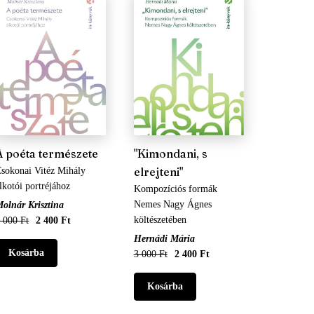
A poéta természete
"Kimondani, s
elrejteni"
sokonai Vitéz Mihály
lkotói portréjához
Kompozíciós formák
Nemes Nagy Ágnes
olnár Krisztina
költészetében
 000 Ft
2 400 Ft
Hernádi Mária
3 000 Ft
2 400 Ft