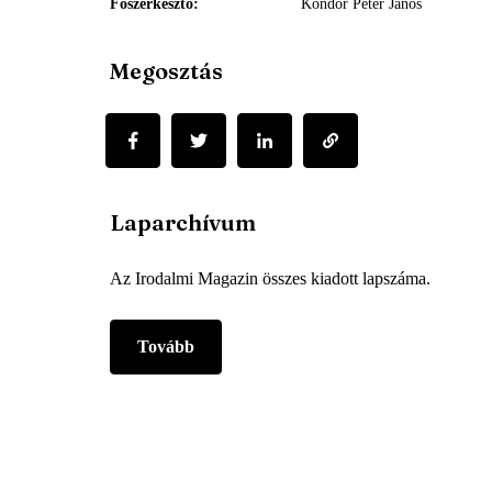
Főszerkesztő
Kondor Péter János
Megosztás
Laparchívum
Az Irodalmi Magazin összes kiadott lapszáma.
Tovább