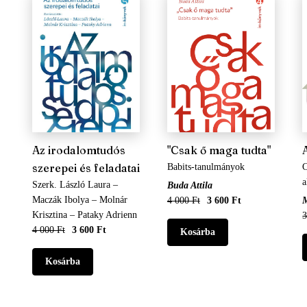
Az irodalomtudós
"Csak ő maga tudta"
szerepei és feladatai
Babits-tanulmányok
C
a
Szerk. László Laura –
Buda Attila
Maczák Ibolya – Molnár
4 000 Ft
3 600 Ft
M
Krisztina – Pataky Adrienn
3
4 000 Ft
3 600 Ft