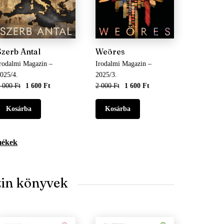
Szerb Antal
Weöres
rodalmi Magazin –
Irodalmi Magazin –
025/4.
2025/3.
 000 Ft
1 600 Ft
2 000 Ft
1 600 Ft
mékek
zin könyvek