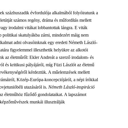
ek százhuszadik évfordulója alkalmából folyóiratunk a
letútját számos regény, dráma és műfordítás mellett
vagy irodalmi vitákat lobbantottak lángra. E viták
 politikai skatulyákba zárni, mindezért máig nem
 alkalmat adni olvasóinknak egy eredeti Németh László-
atára figyelemmel illeszthetik helyükre az alkotói
nk az életműről: Ekler Andreát a szerző irodalom- és
ról és kritikusi pályájáról, míg Füzi Lászlót az életmű
 tevékenységéről kérdeztük. A műelemzések mellett
rámáiról, Közép-Európa-koncepciójáról, a népi írókkal
vjetunióbéli utazásáról is.
Németh László-inspiráció
 az életműhöz fűződő gondolataikat. A lapszámot
s képzőművészek munkái illusztrálják