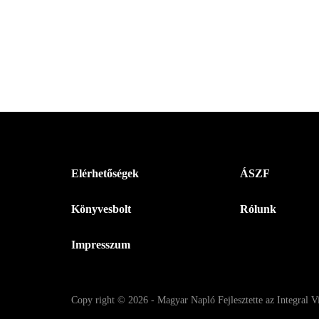
Menü
Elérhetőségek
ÁSZF
-
Könyvesbolt
Rólunk
Magyar
Napló
Impresszum
-
Lábléc
Copy right
© 2026
-
Magyar Napló
Fejlesztette az Integral V