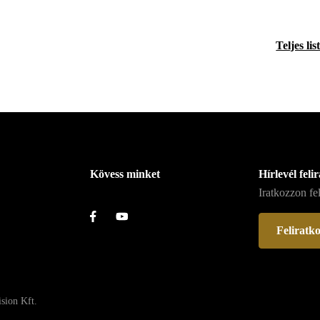
Teljes lis
Kövess minket
Hírlevél feli
Iratkozzon fel
Feliratk
ision Kft.